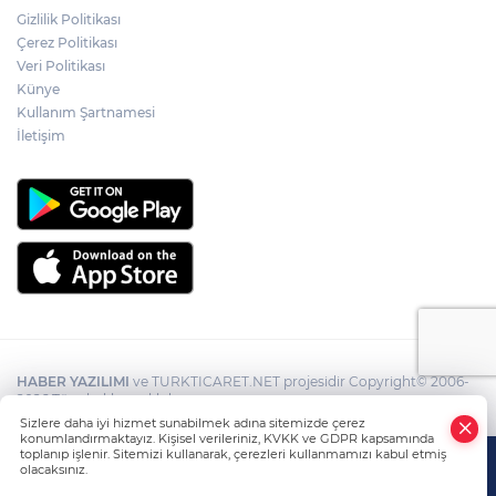
Gizlilik Politikası
Çerez Politikası
Veri Politikası
Künye
Kullanım Şartnamesi
İletişim
HABER YAZILIMI
ve TURKTICARET.NET projesidir Copyright© 2006-
2026 Tüm hakları saklıdır.
Sizlere daha iyi hizmet sunabilmek adına sitemizde çerez
konumlandırmaktayız. Kişisel verileriniz, KVKK ve GDPR kapsamında
toplanıp işlenir. Sitemizi kullanarak, çerezleri kullanmamızı kabul etmiş
olacaksınız.
Anasayfa
Haber Ara
Yazarlar