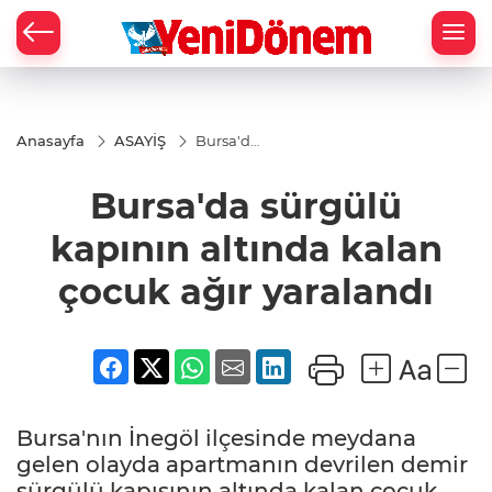
Zİ
Anasayfa
ASAYİŞ
Bursa'da
sürgülü
kapının
Bursa'da sürgülü
altında
kalan
çocuk
kapının altında kalan
ağır
yaralandı
çocuk ağır yaralandı
Bursa'nın İnegöl ilçesinde meydana
gelen olayda apartmanın devrilen demir
sürgülü kapısının altında kalan çocuk