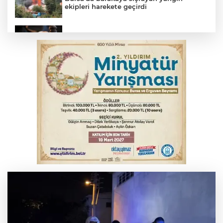
ekipleri harekete geçirdi
Yargıtay’dan primle çalışanlara müjde
TOFAŞ Basketbol'da sağlık kontrolleri
başladı
Bursa’da bugün hava nasıl olacak?
Osmangazi’de iş arayanlara destek