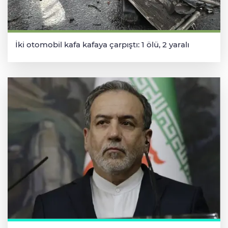
İki otomobil kafa kafaya çarpıştı: 1 ölü, 2 yaralı