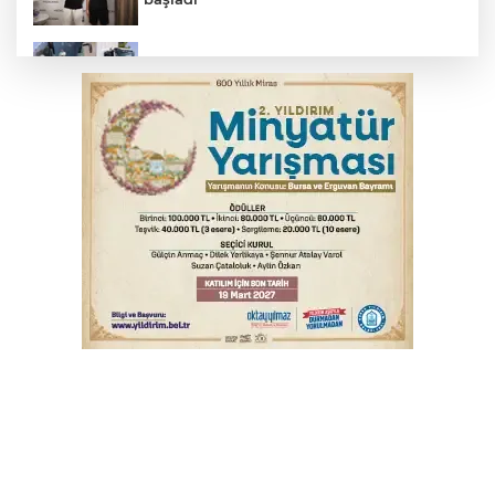
Bursa'da yolcu otobüsünün çarptığı
kadın ağır yaralandı
2 katlı 24 kişilik işçi konteynerinde
yangın
Polisin 'dur' ihtarına uymadı, ceza
duvarına tosladı
Uludağ İçecek, 1. FC Nürnberg’in resmi
sponsoru oldu