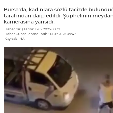
Bursa'da, kadınlara sözlü tacizde bulunduğu
tarafından darp edildi. Şüphelinin meydan
kamerasına yansıdı.
Haber Giriş Tarihi: 13.07.2025 09:32
Haber Güncellenme Tarihi: 13.07.2025 09:47
Kaynak: İHA