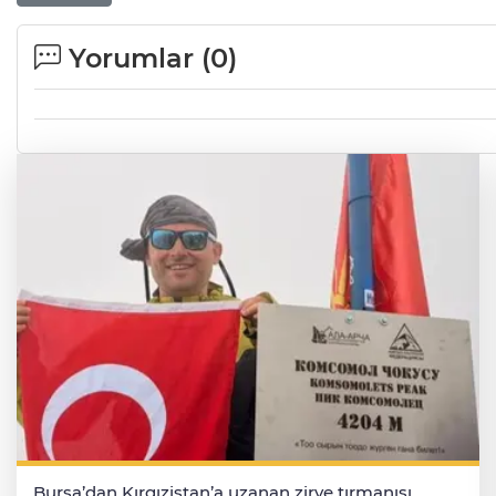
Yorumlar (
0
)
Bursa’dan Kırgızistan’a uzanan zirve tırmanışı