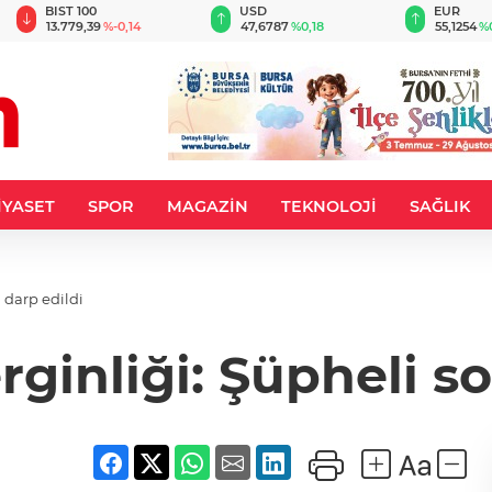
BIST 100
USD
EUR
13.779,39
%-0,14
47,6787
%0,18
55,1254
%
İYASET
SPOR
MAGAZİN
TEKNOLOJİ
SAĞLIK
 darp edildi
rginliği: Şüpheli s