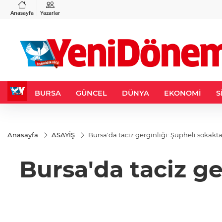
VND
GAU/TRY
3
%-0,22
0,0018
%0,32
6.660,55
%2,59
Anasayfa
Yazarlar
BURSA
GÜNCEL
DÜNYA
EKONOMİ
S
Anasayfa
ASAYİŞ
Bursa'da taciz gerginliği: Şüpheli sokakta
Bursa'da taciz ge