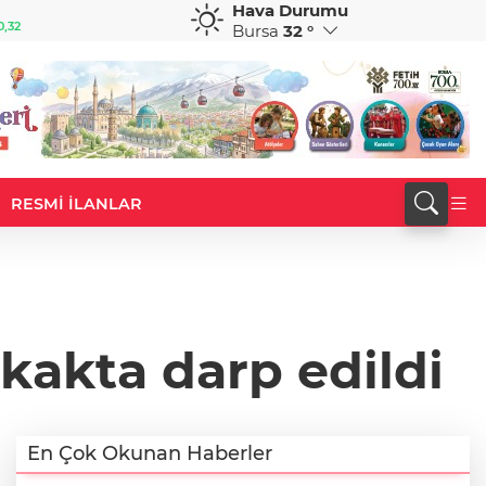
Hava Durumu
GBP
CHF
0,32
64,3468
%0,38
59,0083
%0,82
Bursa
32 °
RESMİ İLANLAR
okakta darp edildi
En Çok Okunan Haberler