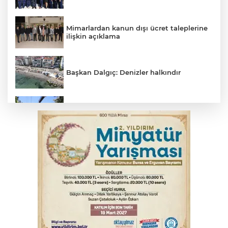
Mimarlardan kanun dışı ücret taleplerine
ilişkin açıklama
Başkan Dalgıç: Denizler halkındır
Osmangazi’de yeşil alanlar titizlikle
korunuyor
Bursa'da akıma kapılan mühendis ağır
yaralandı
Bursa'da tavuk çiftliğinde yangın
Bursa'da kontrolden çıkan araç orta