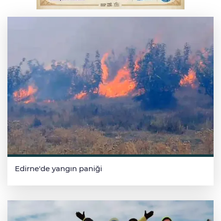
refüje çıktı
Edirne'de yangın paniği