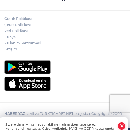
Gizlilik Politikası
Çerez Politikası
Veri Politikası
Künye
Kullanım Şartnamesi
İletişim
HABER YAZILIMI
ve TURKTICARET.NET projesidir Copyright© 2006-
2026 Tüm hakları saklıdır.
Sizlere daha iyi hizmet sunabilmek adına sitemizde çerez
konumlandırmaktayız. Kişisel verileriniz, KVKK ve GDPR kapsamında