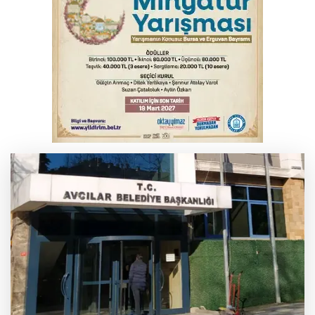
Bursa’da bugün hava nasıl olacak?
Osmangazi’de iş arayanlara destek
TOFAŞ Basketbol'da sağlık kontrolleri
başladı