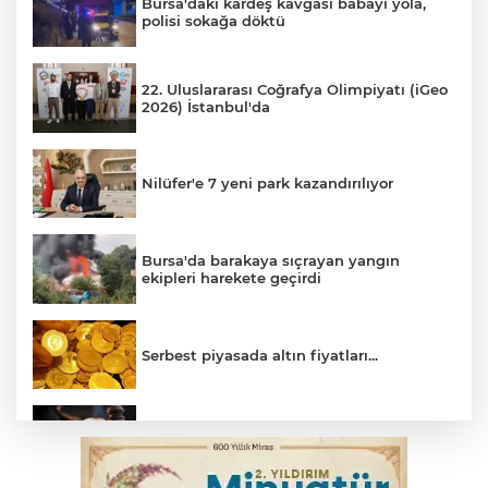
Bursa'daki kardeş kavgası babayı yola,
polisi sokağa döktü
22. Uluslararası Coğrafya Olimpiyatı (iGeo
2026) İstanbul'da
Nilüfer'e 7 yeni park kazandırılıyor
Bursa'da barakaya sıçrayan yangın
ekipleri harekete geçirdi
Serbest piyasada altın fiyatları...
Yargıtay’dan primle çalışanlara müjde