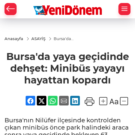
Zİ
Anasayfa
ASAYİŞ
Bursa'da
yaya
geçidinde
Bursa'da yaya geçidinde
dehşet:
Minibüs
yayayı
dehşet: Minibüs yayayı
hayattan
kopardı
hayattan kopardı
Bursa'nın Nilüfer ilçesinde kontrolden
çıkan minibüs önce park halindeki araca
sonra yaya geçidinde bekleyen 63