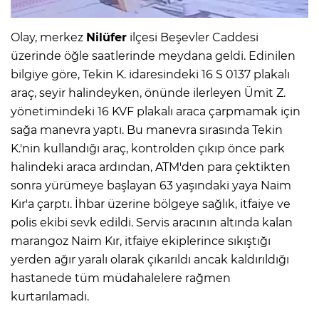
Olay, merkez
Nilüfer
ilçesi Beşevler Caddesi
üzerinde öğle saatlerinde meydana geldi. Edinilen
bilgiye göre, Tekin K. idaresindeki 16 S 0137 plakalı
araç, seyir halindeyken, önünde ilerleyen Ümit Z.
yönetimindeki 16 KVF plakalı araca çarpmamak için
sağa manevra yaptı. Bu manevra sırasında Tekin
K.'nin kullandığı araç, kontrolden çıkıp önce park
halindeki araca ardından, ATM'den para çektikten
sonra yürümeye başlayan 63 yaşındaki yaya Naim
Kır'a çarptı. İhbar üzerine bölgeye sağlık, itfaiye ve
polis ekibi sevk edildi. Servis aracının altında kalan
marangoz Naim Kır, itfaiye ekiplerince sıkıştığı
yerden ağır yaralı olarak çıkarıldı ancak kaldırıldığı
hastanede tüm müdahalelere rağmen
kurtarılamadı.