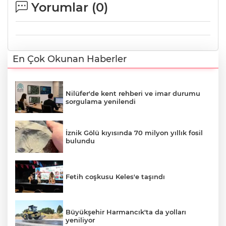
Yorumlar (
0
)
En Çok Okunan Haberler
Nilüfer'de kent rehberi ve imar durumu
sorgulama yenilendi
İznik Gölü kıyısında 70 milyon yıllık fosil
bulundu
Fetih coşkusu Keles'e taşındı
Büyükşehir Harmancık'ta da yolları
yeniliyor