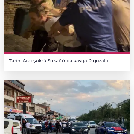
Tarihi Arapşükrü Sokağı'nda kavga: 2 gözaltı