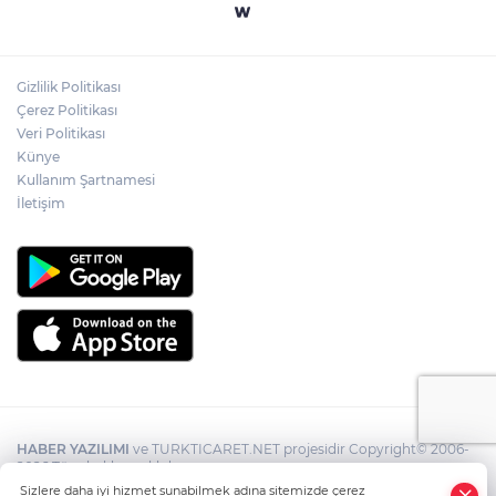
Gizlilik Politikası
Çerez Politikası
Veri Politikası
Künye
Kullanım Şartnamesi
İletişim
HABER YAZILIMI
ve TURKTICARET.NET projesidir Copyright© 2006-
2026 Tüm hakları saklıdır.
Sizlere daha iyi hizmet sunabilmek adına sitemizde çerez