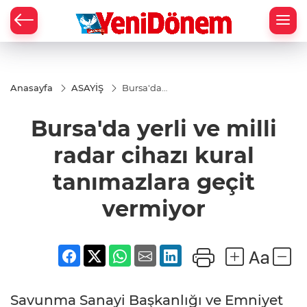
Zİ
Anasayfa
ASAYİŞ
Bursa'da
yerli ve milli
radar cihazı
Bursa'da yerli ve milli
kural
tanımazlara
geçit
radar cihazı kural
vermiyor
tanımazlara geçit
vermiyor
Savunma Sanayi Başkanlığı ve Emniyet