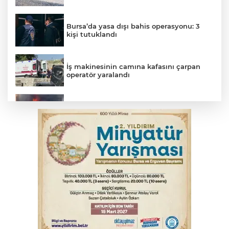
Bursa’da yasa dışı bahis operasyonu: 3
kişi tutuklandı
İş makinesinin camına kafasını çarpan
operatör yaralandı
İnegöl’de yangın paniği! Apartmana
sıçrayan alevler söndürüldü
Otomobil kanala uçtu: 2 yaralı
Babasını ziyarete giderken kazada
hayatını kaybetti
Bursa'da Mustafa Keser'den müzik ve