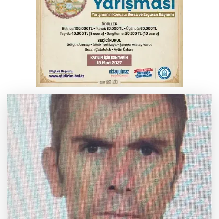
Yargıtay’dan primle çalışanlara müjde
Bursa’da bugün hava nasıl olacak?
Osmangazi’de iş arayanlara destek