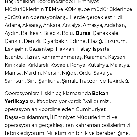
Başkanlıkları koordinesinde; İl Emniyet
Müdürlüklerinin
TEM
ve KOM şube müdürlüklerince
yürütülen operasyonlar şu illerde gerçekleştirildi:
Adana, Aksaray, Ankara, Antalya, Amasya, Ardahan,
Aydın, Balıkesir, Bilecik, Bolu,
Bursa
, Çanakkale,
Çankırı, Denizli, Diyarbakır, Edirne, Elazığ, Erzurum,
Eskişehir, Gaziantep, Hakkari, Hatay, Isparta,
İstanbul, İzmir, Kahramanmaraş, Karaman, Kayseri,
Kırıkkale, Kırklareli, Kocaeli, Konya, Kütahya, Malatya,
Manisa, Mardin, Mersin, Niğde, Ordu, Sakarya,
Samsun, Siirt, Şanlıurfa, Şırnak, Trabzon ve Tekirdağ.
Operasyonlara ilişkin açıklamasında
Bakan
Yerlikaya
şu ifadelere yer verdi: “Valilerimizi,
operasyonları koordine eden Cumhuriyet
Başsavcılıklarımızı, İl Emniyet Müdürlerimizi ve
operasyonları gerçekleştiren kahraman polislerimizi
tebrik ediyorum. Milletimizin birlik ve beraberliğine,