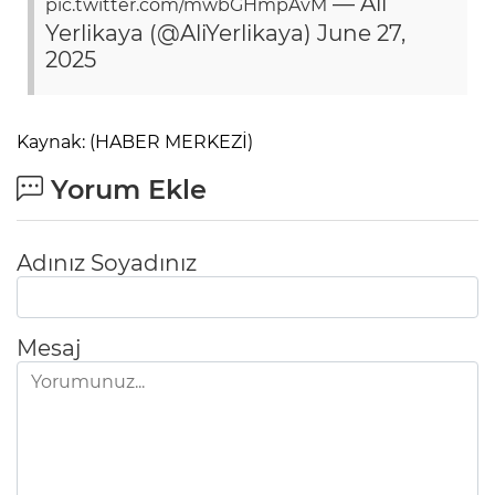
— Ali
pic.twitter.com/mwbGHmpAvM
Yerlikaya (@AliYerlikaya)
June 27,
2025
Kaynak: (HABER MERKEZİ)
Yorum Ekle
Adınız Soyadınız
Mesaj