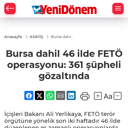
Zİ
Anasayfa
ASAYİŞ
Bursa dahil
46 ilde
FETÖ
Bursa dahil 46 ilde FETÖ
operasyonu:
361 şüpheli
gözaltında
operasyonu: 361 şüpheli
gözaltında
İçişleri Bakanı Ali Yerlikaya, FETÖ terör
örgütüne yönelik son iki haftadır 46 ilde
düzenlenen eş zamanlı operasyonlarda