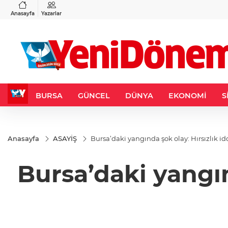
VND
GAU/TRY
6
%0,37
0,0018
%0,16
6.513,42
%0,27
Anasayfa
Yazarlar
BURSA
GÜNCEL
DÜNYA
EKONOMİ
S
Anasayfa
ASAYİŞ
Bursa’daki yangında şok olay: Hırsızlık iddi
Bursa’daki yangınd