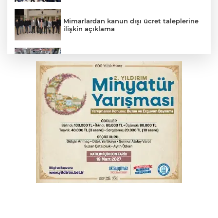
Mimarlardan kanun dışı ücret taleplerine
ilişkin açıklama
Başkan Dalgıç: Denizler halkındır
Bursa'da kontrolden çıkan araç orta
refüje çıktı
Bursa'da akıma kapılan mühendis ağır
yaralandı
Bursa'da tavuk çiftliğinde yangın