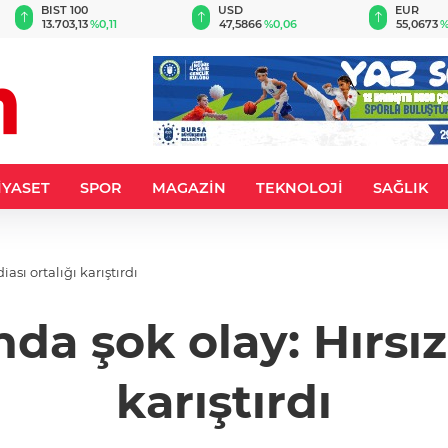
BIST 100
USD
EUR
13.703,13
%0,11
47,5866
%0,06
55,0673
%
İYASET
SPOR
MAGAZİN
TEKNOLOJİ
SAĞLIK
ası ortalığı karıştırdı
a şok olay: Hırsızl
karıştırdı