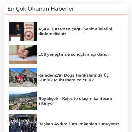
En Çok Okunan Haberler
AŞAV Bursa'dan çağrı: Şehit ailelerini
dinlemelisiniz
LGS yerleştirme sonuçları açıklandı
Karadeniz'in Doğa Harikalarında Üç
Günlük Muhteşem Yolculuk
Büyükşehir Keles'te ulaşım kalitesini
artırıyor
Başkan Aydın: Tüm imkanları sunuyoruz