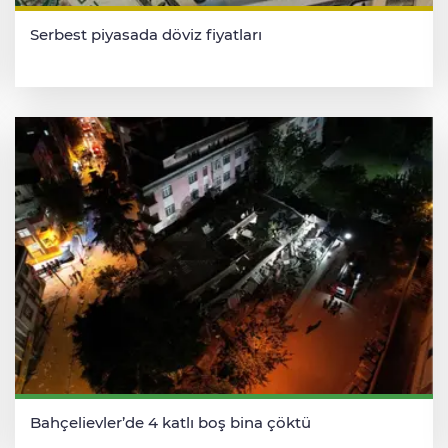
Serbest piyasada döviz fiyatları
Bahçelievler’de 4 katlı boş bina çöktü