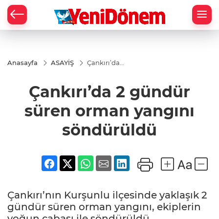
Zİ
Anasayfa
ASAYİŞ
Çankırı’da 2
gündür
süren
Çankırı’da 2 gündür
orman
yangını
söndürüldü
süren orman yangını
söndürüldü
Çankırı’nın Kurşunlu ilçesinde yaklaşık 2
gündür süren orman yangını, ekiplerin
yoğun çabası ile söndürüldü.