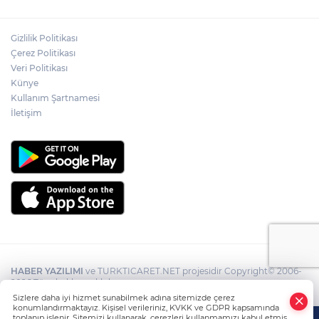
Gizlilik Politikası
Çerez Politikası
Veri Politikası
Künye
Kullanım Şartnamesi
İletişim
HABER YAZILIMI
ve TURKTICARET.NET projesidir Copyright© 2006-
2026 Tüm hakları saklıdır.
Sizlere daha iyi hizmet sunabilmek adına sitemizde çerez
konumlandırmaktayız. Kişisel verileriniz, KVKK ve GDPR kapsamında
toplanıp işlenir. Sitemizi kullanarak, çerezleri kullanmamızı kabul etmiş