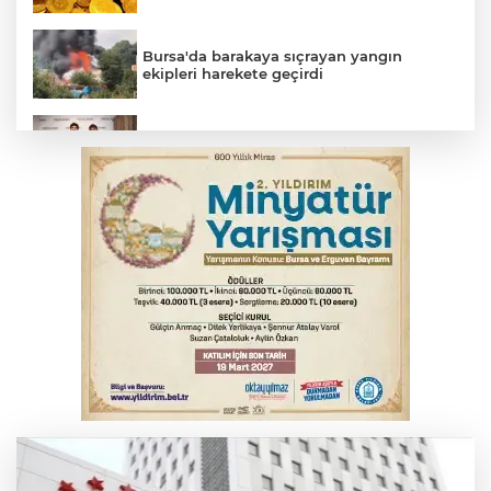
Bursa'da barakaya sıçrayan yangın
ekipleri harekete geçirdi
TOFAŞ Basketbol'da sağlık kontrolleri
başladı
Yargıtay’dan primle çalışanlara müjde
Bursa’da bugün hava nasıl olacak?
Osmangazi’de iş arayanlara destek