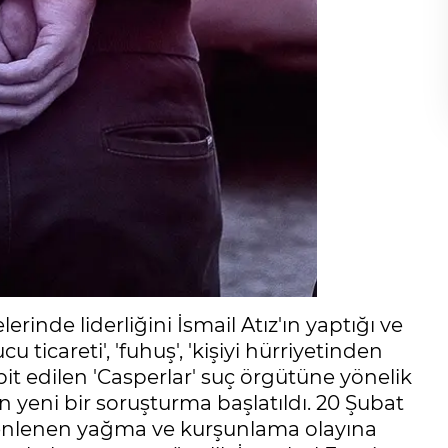
rinde liderliğini İsmail Atız'ın yaptığı ve
u ticareti', 'fuhuş', 'kişiyi hürriyetinden
pit edilen 'Casperlar' suç örgütüne yönelik
 yeni bir soruşturma başlatıldı. 20 Şubat
üzenlenen yağma ve kurşunlama olayına