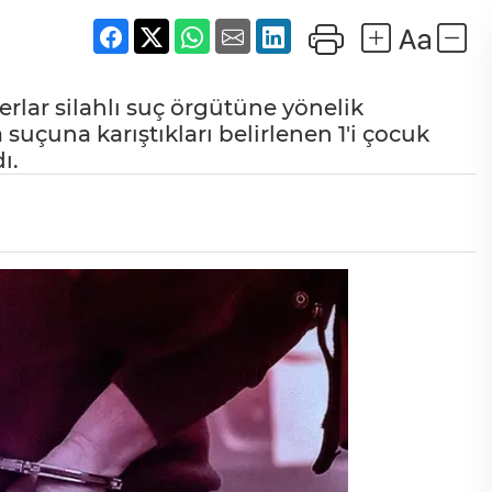
rlar silahlı suç örgütüne yönelik
çuna karıştıkları belirlenen 1'i çocuk
ı.