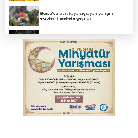
Bursa'da barakaya sıçrayan yangın
ekipleri harekete geçirdi
Yargıtay’dan primle çalışanlara müjde
TOFAŞ Basketbol'da sağlık kontrolleri
başladı
Bursa’da bugün hava nasıl olacak?
Osmangazi’de iş arayanlara destek