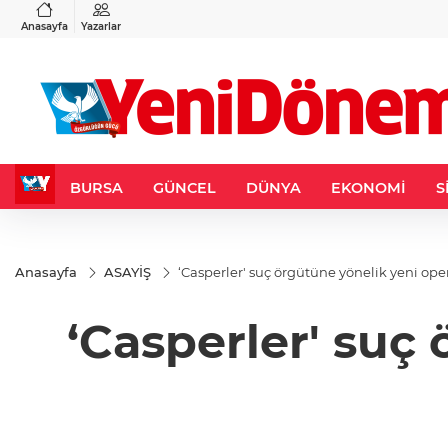
VND
GAU/TRY
3
%-0,22
0,0018
%0,32
6.660,55
%2,59
Anasayfa
Yazarlar
BURSA
GÜNCEL
DÜNYA
EKONOMİ
S
Anasayfa
ASAYİŞ
‘Casperler' suç örgütüne yönelik yeni oper
‘Casperler' suç