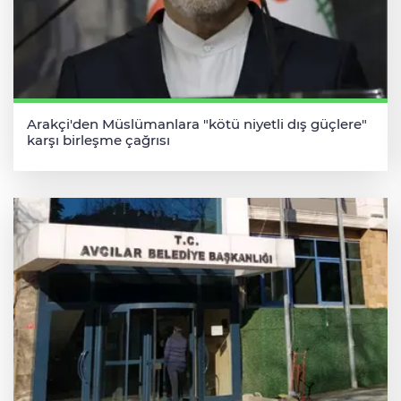
Arakçi'den Müslümanlara "kötü niyetli dış güçlere"
karşı birleşme çağrısı