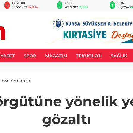
BIST 100
USD
EUR
13.779,39
%-0,14
47,6787
%0,18
55,1254
%
İYASET
SPOR
MAGAZİN
TEKNOLOJİ
SAĞLIK
asyon: 5 gözaltı
 örgütüne yönelik y
gözaltı