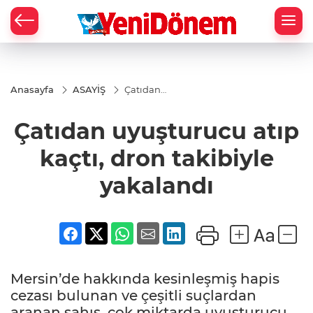
Zİ
Anasayfa
ASAYİŞ
Çatıdan
uyuşturucu
atıp kaçtı,
Çatıdan uyuşturucu atıp
dron
takibiyle
yakalandı
kaçtı, dron takibiyle
yakalandı
Mersin’de hakkında kesinleşmiş hapis
cezası bulunan ve çeşitli suçlardan
aranan şahıs, çok miktarda uyuşturucu