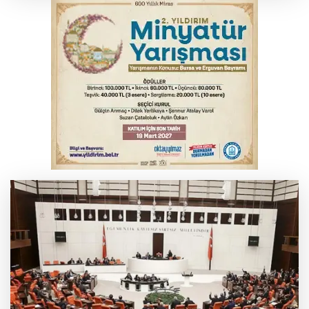
milletimize hayırlı olsun
Serbest piyasada döviz fiyatları
Osmangazi’de kaldırım işgaline geçit yok
Serbest piyasada altın fiyatları...