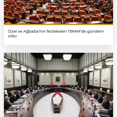
Özel ve Ağbaba’nın fezlekeleri TBMM’de gündem
oldu