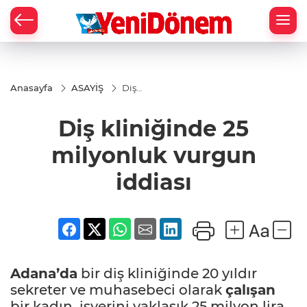
Zİ
Anasayfa
ASAYİŞ
Diş
kliniğinde
25
Diş kliniğinde 25
milyonluk
vurgun
iddiası
milyonluk vurgun
iddiası
Adana’da
bir diş kliniğinde 20 yıldır
sekreter ve muhasebeci olarak
çalışan
bir kadın, işyerini yaklaşık 25 milyon lira