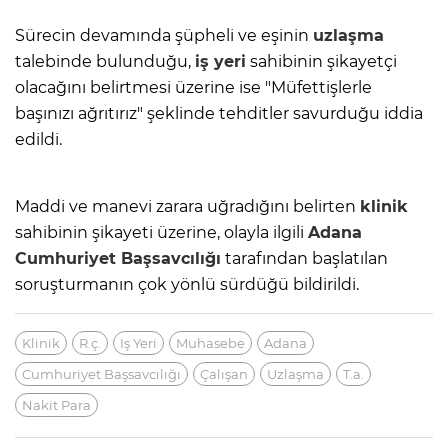
Sürecin devamında şüpheli ve eşinin
uzlaşma
talebinde bulunduğu,
iş yeri
sahibinin şikayetçi
olacağını belirtmesi üzerine ise "Müfettişlerle
başınızı ağrıtırız" şeklinde tehditler savurduğu iddia
edildi.
Maddi ve manevi zarara uğradığını belirten
klinik
sahibinin şikayeti üzerine, olayla ilgili
Adana
Cumhuriyet Başsavcılığı
tarafından başlatılan
soruşturmanın çok yönlü sürdüğü bildirildi.
Klinik
R.ç.
Iş Yeri
Muhasebe
Adana
Cumhuriyet Başsavcılığı
Çalışan
Uzlaşma
T.a.
Nakit Para