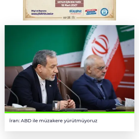
Bursa'da korkutan kazada 4 yaralı
İran: ABD ile müzakere yürütmüyoruz