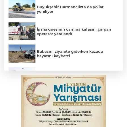
Büyükşehir Harmancık'ta da yolları
yeniliyor
İş makinesinin camına kafasını çarpan
operatör yaralandı
Babasını ziyarete giderken kazada
hayatını kaybetti
Beyaz Saray ile Taylor Swift arasında telif
savaşı
Bursa'da Mustafa Keser'den müzik ve
kahkaha dolu gece
İnegöl'de orman yangını; Havadan ve
karadan müdahale başlatıldı