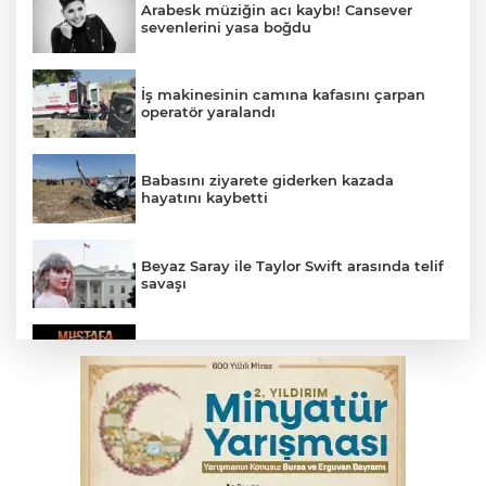
Arabesk müziğin acı kaybı! Cansever
sevenlerini yasa boğdu
İş makinesinin camına kafasını çarpan
operatör yaralandı
Babasını ziyarete giderken kazada
hayatını kaybetti
Beyaz Saray ile Taylor Swift arasında telif
savaşı
Bursa'da Mustafa Keser'den müzik ve
kahkaha dolu gece
İnegöl'de orman yangını; Havadan ve
karadan müdahale başlatıldı