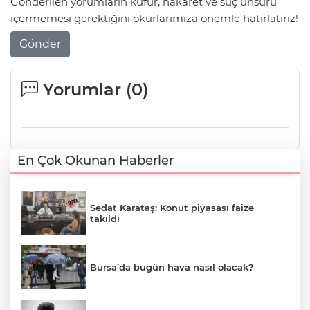
Gönderilen yorumların küfür, hakaret ve suç unsuru
içermemesi gerektiğini okurlarımıza önemle hatırlatırız!
Gönder
Yorumlar (
0
)
En Çok Okunan Haberler
Sedat Karataş: Konut piyasası faize
takıldı
Bursa’da bugün hava nasıl olacak?