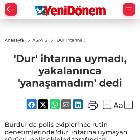
Zİ
Anasayfa
ASAYİŞ
'Dur' ihtarına
uymadı,
yakalanınca
'Dur' ihtarına uymadı,
'yanaşamadım'
dedi
yakalanınca
'yanaşamadım' dedi
Burdur'da polis ekiplerince rutin
denetimlerinde 'dur' ihtarına uymayan
sürücü, polis ekipleri tarafından