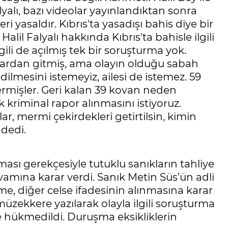
Falyalı, bazı videolar yayınlandıktan sonra
leri yasaldır. Kıbrıs'ta yasadışı bahis diye bir
alil Falyalı hakkında Kıbrıs'ta bahisle ilgili
gili de açılmış tek bir soruşturma yok.
llardan gitmiş, ama olayın olduğu sabah
lmesini istemeyiz, ailesi de istemez. 59
rmişler. Geri kalan 39 kovan neden
kriminal rapor alınmasını istiyoruz.
lar, mermi çekirdekleri getirtilsin, kimin
dedi.
sı gerekçesiyle tutuklu sanıkların tahliye
vamına karar verdi. Sanık Metin Süs’ün adli
diğer celse ifadesinin alınmasına karar
üzekkere yazılarak olayla ilgili soruşturma
 hükmedildi. Duruşma eksikliklerin