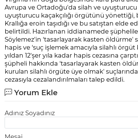
Avrupa ve Ortadoğu'da silah ve uyuşturucu da
uyuşturucu kaçakçılığı örgütünü yönettiği, 
Krallığa eroin taşıdığı ve bu satıştan elde edi
belirtildi. Hazırlanan iddianamede şüphel
Söylemez'in ‘tasarlayarak kasten öldürme' 
hapis ve ‘suç işlemek amacıyla silahlı örg
yıldan 12'şer yıla kadar hapis cezasına çarpt
şüpheli hakkında ‘tasarlayarak kasten öldü
kurulan silahlı örgüte üye olmak' suçlarından
cezasıyla cezalandırılmaları talep edildi.
Yorum Ekle
Adınız Soyadınız
Mesaj