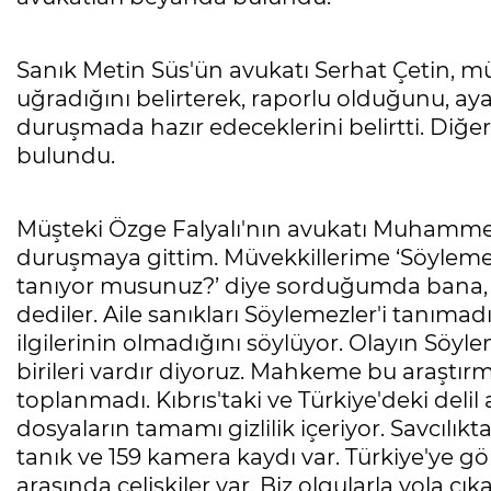
Sanık Metin Süs'ün avukatı Serhat Çetin, müve
uğradığını belirterek, raporlu olduğunu, a
duruşmada hazır edeceklerini belirtti. Diğer
bulundu.
Müşteki Özge Falyalı'nın avukatı Muhammed 
duruşmaya gittim. Müvekkillerime ‘Söylemez
tanıyor musunuz?’ diye sorduğumda bana, ‘
dediler. Aile sanıkları Söylemezler'i tanımadı
ilgilerinin olmadığını söylüyor. Olayın Söyl
birileri vardır diyoruz. Mahkeme bu araştırma
toplanmadı. Kıbrıs'taki ve Türkiye'deki delil
dosyaların tamamı gizlilik içeriyor. Savcılıkt
tanık ve 159 kamera kaydı var. Türkiye'ye gö
arasında çelişkiler var. Biz olgularla yola çıka