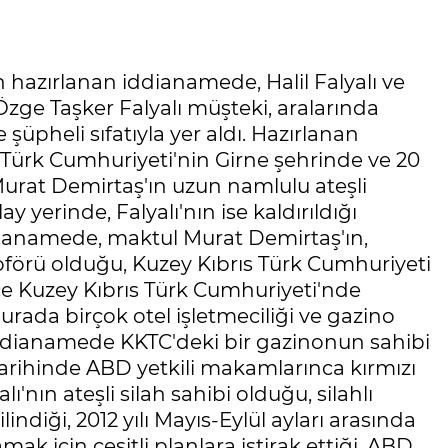
 hazırlanan iddianamede, Halil Falyalı ve
zge Taşker Falyalı müşteki, aralarında
şüpheli sıfatıyla yer aldı. Hazırlanan
Türk Cumhuriyeti'nin Girne şehrinde ve 20
Murat Demirtaş'ın uzun namlulu ateşli
ay yerinde, Falyalı'nın ise kaldırıldığı
ddianamede, maktul Murat Demirtaş'ın,
 şoförü olduğu, Kuzey Kıbrıs Türk Cumhuriyeti
nce Kuzey Kıbrıs Türk Cumhuriyeti'nde
urada birçok otel işletmeciliği ve gazino
 iddianamede KKTC'deki bir gazinonun sahibi
tarihinde ABD yetkili makamlarınca kırmızı
ı'nın ateşli silah sahibi olduğu, silahlı
indiği, 2012 yılı Mayıs-Eylül ayları arasında
k için çeşitli planlara iştirak ettiği, ABD,