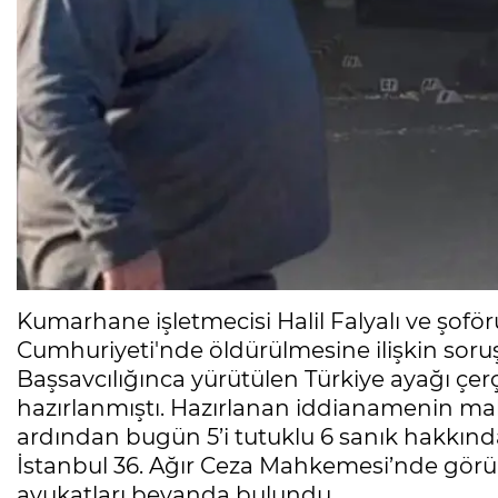
Kumarhane işletmecisi Halil Falyalı ve şofö
Cumhuriyeti'nde öldürülmesine ilişkin sor
Başsavcılığınca yürütülen Türkiye ayağı çe
hazırlanmıştı. Hazırlanan iddianamenin m
ardından bugün 5’i tutuklu 6 sanık hakkınd
İstanbul 36. Ağır Ceza Mahkemesi’nde görü
avukatları beyanda bulundu.