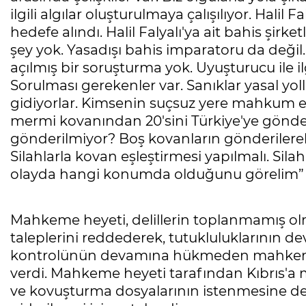
ilgili algılar oluşturulmaya çalışılıyor. Halil 
hedefe alındı. Halil Falyalı'ya ait bahis şirket
şey yok. Yasadışı bahis imparatoru da değil. H
açılmış bir soruşturma yok. Uyuşturucu ile il
Sorulması gerekenler var. Sanıklar yasal yo
gidiyorlar. Kimsenin suçsuz yere mahkum edi
mermi kovanından 20'sini Türkiye'ye gönde
gönderilmiyor? Boş kovanların gönderilerek 
Silahlarla kovan eşleştirmesi yapılmalı. Silah
olayda hangi konumda olduğunu görelim” 
Mahkeme heyeti, delillerin toplanmamış olma
taleplerini reddederek, tutukluluklarının de
kontrolünün devamına hükmeden mahkeme, 
verdi. Mahkeme heyeti tarafından Kıbrıs'a m
ve kovuşturma dosyalarının istenmesine de