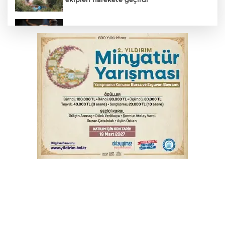
Yargıtay’dan primle çalışanlara müjde
TOFAŞ Basketbol'da sağlık kontrolleri
başladı
Bursa’da bugün hava nasıl olacak?
Osmangazi’de iş arayanlara destek