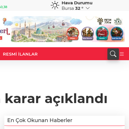
Hava Durumu
CAD
RUB
0,82
34,1883
%0,73
0,5822
%0,65
Bursa
32 °
RESMİ İLANLAR
a karar açıklandı
En Çok Okunan Haberler