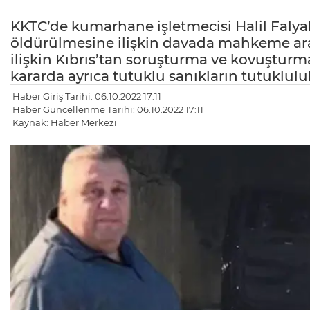
KKTC’de kumarhane işletmecisi Halil Falyal
öldürülmesine ilişkin davada mahkeme ara
ilişkin Kıbrıs’tan soruşturma ve kovuşturm
kararda ayrıca tutuklu sanıkların tutuklu
Haber Giriş Tarihi: 06.10.2022 17:11
Haber Güncellenme Tarihi: 06.10.2022 17:11
Kaynak: Haber Merkezi