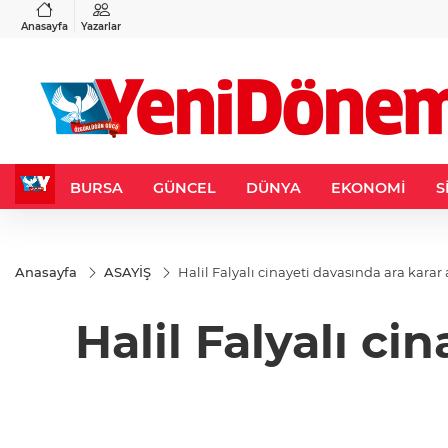
RY
BIST 100
USD
5
%2,59
13.779,39
%-0,14
47,6787
%0,18
Anasayfa
Yazarlar
BURSA
GÜNCEL
DÜNYA
EKONOMİ
S
Anasayfa
ASAYİŞ
Halil Falyalı cinayeti davasında ara karar
Halil Falyalı ci