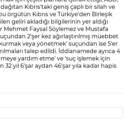
ğıtan Kıbrıs'taki geniş çaplı bir silah ve
bu örgütün Kıbrıs ve Türkiye'den Birleşik
len geliri akladığı bilgilerinin yer aldığı
iler Mehmet Faysal Söylemez ve Mustafa
suçundan 2'şer kez ağırlaştırılmış müebbet
üt kurmak veya yönetmek' suçundan ise 5'er
ırılmaları talep edildi. İddianamede ayrıca 4
rmeye yardım etme' ve ‘suç işlemek için
 32 yıl 6'şar aydan 46'şar yıla kadar hapis