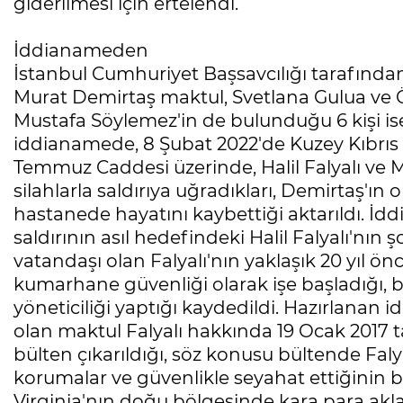
giderilmesi için ertelendi.
İddianameden
İstanbul Cumhuriyet Başsavcılığı tarafından
Murat Demirtaş maktul, Svetlana Gulua ve Ö
Mustafa Söylemez'in de bulunduğu 6 kişi ise 
iddianamede, 8 Şubat 2022'de Kuzey Kıbrıs 
Temmuz Caddesi üzerinde, Halil Falyalı ve 
silahlarla saldırıya uğradıkları, Demirtaş'ın ol
hastanede hayatını kaybettiği aktarıldı. İ
saldırının asıl hedefindeki Halil Falyalı'nın
vatandaşı olan Falyalı'nın yaklaşık 20 yıl ö
kumarhane güvenliği olarak işe başladığı, b
yöneticiliği yaptığı kaydedildi. Hazırlanan
olan maktul Falyalı hakkında 19 Ocak 2017 
bülten çıkarıldığı, söz konusu bültende Falyal
korumalar ve güvenlikle seyahat ettiğinin bil
Virginia'nın doğu bölgesinde kara para aklama