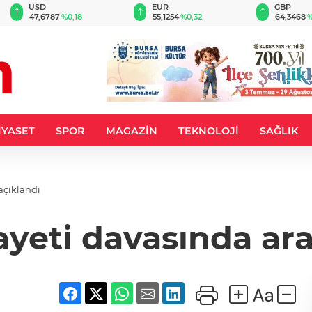
EUR
GBP
CHF
55,1254
%0,32
64,3468
%0,38
59,0083
%
İYASET
SPOR
MAGAZİN
TEKNOLOJİ
SAĞLIK
 açıklandı
nayeti davasında ar