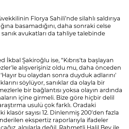
kkilinin Florya Sahili’nde silahlı saldırıya
yağına basamadığını, daha sonraki celse
 sanık avukatları da tahliye talebinde
İkbal Şakiroğlu ise, “Kıbrıs'ta başlayan
ler'le alışverişiniz oldu mu, daha önceden
Hayır bu olaydan sonra duyduk adlarını'
klarını söylüyor, sanıklar da olayla bir
emezlerle bir bağlantısı yoksa olayın ardında
ların içine girmeli. Bize göre hiçbir delil
 araştırma usulü çok farklı. Oradaki
aki klasör sayısı 12. Dinlenmiş 200'den fazla
nderilen ekspertiz raporlarıyla ifadeler
cağız, algılarla değil. Rahmetli Halil Bey ile