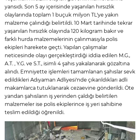
yansıdı. Son 5 ay içerisinde yaşanılan hırsızlık
olaylarında toplam 1 buçuk milyon TL'ye yakın
malzeme çalındığı belirtildi. 10 Mart tarihinde tekrar
yaşanılan hırsızlık olayında 120 kilogram bakır ve
farklı hurda malzemelerinin çalınmasıyla polis
ekipleri harekete geçti. Yapılan çalışmalar
neticesinde olayı gerçekleştirdiği iddia edilen M.G.,
A.T. , Y.G. ve S.T., isimli 4 şahıs yakalanarak gözaltına
alındı. Emniyette işlemleri tamamlanan şahıslar sevk
edildikleri Adıyaman Adliyesi'nde çıkarıldıkları adli
makamlarca tutuklanarak cezaevine gönderildi. Öte
yandan şahısların iş yerinden çaldığı belirtilen
malzemeler ise polis ekiplerince iş yeri sahibine
teslim edildiği öğrenildi.