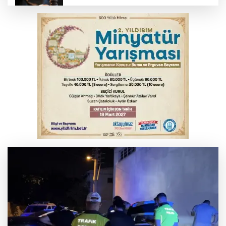
Yargıtay’dan primle çalışanlara müjde
TOFAŞ Basketbol'da sağlık kontrolleri
başladı
Bursa’da bugün hava nasıl olacak?
Osmangazi’de iş arayanlara destek