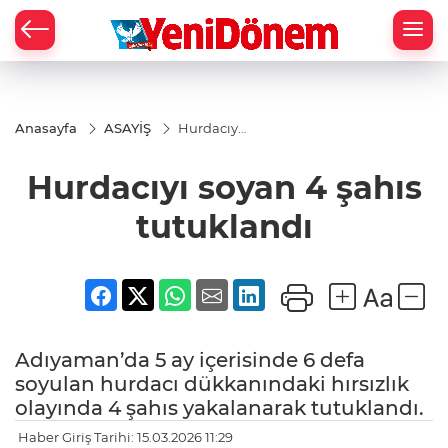
Zİ
Anasayfa
ASAYİŞ
Hurdacıyı
soyan 4
şahıs
Hurdacıyı soyan 4 şahıs
tutuklandı
tutuklandı
Adıyaman’da 5 ay içerisinde 6 defa
soyulan hurdacı dükkanındaki hırsızlık
olayında 4 şahıs yakalanarak tutuklandı.
Haber Giriş Tarihi: 15.03.2026 11:29