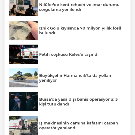
Nilüfer'de kent rehberi ve imar durumu
sorgulama yenilendi
İznik Gölü kıyısında 70 milyon yıllık fosil
bulundu
Fetih coşkusu Keles'e taşındı
Büyükşehir Harmancık'ta da yolları
yeniliyor
Bursa’da yasa dışı bahis operasyonu: 3
kişi tutuklandı
İş makinesinin camına kafasını çarpan
operatör yaralandı