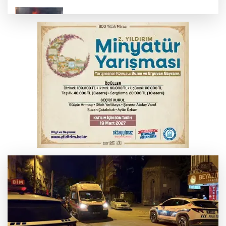
İnegöl’de yangın paniği! Apartmana
sıçrayan alevler söndürüldü
Otomobil kanala uçtu: 2 yaralı
Bursa'da Mustafa Keser'den müzik ve
kahkaha dolu gece
Elektrik akımına kapılan işçi hayatını
kaybetti