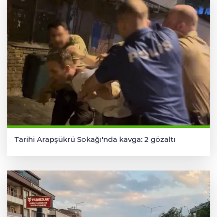
Tarihi Arapşükrü Sokağı'nda kavga: 2 gözaltı