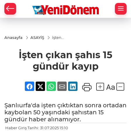
Zİ
Anasayfa
ASAYİŞ
İşten
çıkan
şahıs 15
İşten çıkan şahıs 15
gündür
kayıp
gündür kayıp
Şanlıurfa'da işten çıktıktan sonra ortadan
kaybolan 50 yaşındaki şahıstan 15
gündür haber alınamıyor.
Haber Giriş Tarihi: 31.07.2025 15:10