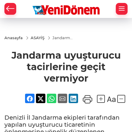
Zİ
Anasayfa
ASAYİŞ
Jandarma
uyuşturucu
tacirlerine
Jandarma uyuşturucu
geçit
vermiyor
tacirlerine geçit
vermiyor
Denizli İl Jandarma ekipleri tarafından
yapılan uyuşturucu ticaretinin
önlenmesine yönelik düzenlenen