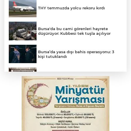
THY temmuzda yolcu rekoru kırdı
Bursa'da bu cami görenleri hayrete
düşürüyor: Kubbesi tek tuşla açılıyor
Bursa’da yasa dışı bahis operasyonu: 3
kişi tutuklandı
Çerçeve yasa görüşmeleri başladı
Trabzonspor'da Folcarelli ameliyat oldu
Tarihi eser kaçakçısı Bursa'da sert kayaya
çarptı