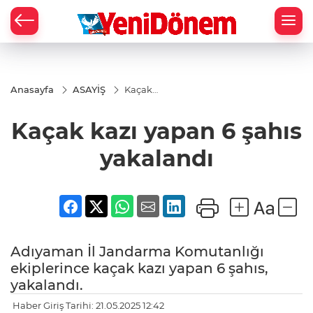
Zİ
Anasayfa
ASAYİŞ
Kaçak
kazı
yapan 6
Kaçak kazı yapan 6 şahıs
şahıs
yakalandı
yakalandı
Adıyaman İl Jandarma Komutanlığı
ekiplerince kaçak kazı yapan 6 şahıs,
yakalandı.
Haber Giriş Tarihi: 21.05.2025 12:42