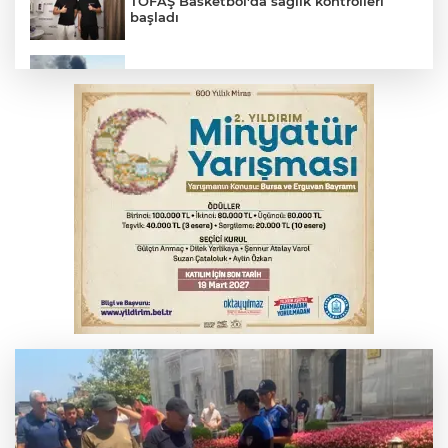
TOFAŞ Basketbol'da sağlık kontrolleri
başladı
2 katlı 24 kişilik işçi konteynerinde
yangın
Polisin 'dur' ihtarına uymadı, ceza
duvarına tosladı
Bursa'da yolcu otobüsünün çarptığı
kadın ağır yaralandı
Uludağ İçecek, 1. FC Nürnberg’in resmi
sponsoru oldu