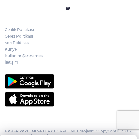
Gizlilik Politikası
Çerez Politikası
Veri Politikası
Künye
Kullanım Şartnamesi
İletişim
HABER YAZILIMI
ve TURKTICARET.NET projesidir Copyright© 2006-
2026 Tüm hakları saklıdır.