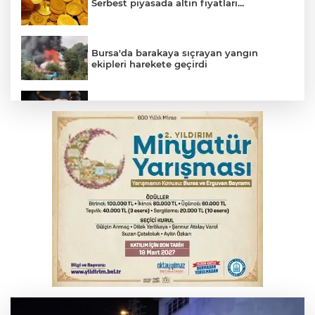
Serbest piyasada altın fiyatları...
Bursa'da barakaya sıçrayan yangın
ekipleri harekete geçirdi
Yargıtay’dan primle çalışanlara müjde
TOFAŞ Basketbol'da sağlık kontrolleri
başladı
Bursa’da bugün hava nasıl olacak?
Osmangazi’de iş arayanlara destek