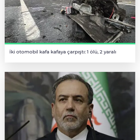
İki otomobil kafa kafaya çarpıştı: 1 ölü, 2 yaralı