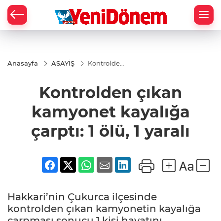
Zİ
Anasayfa
ASAYİŞ
Kontrolden
çıkan
kamyonet
Kontrolden çıkan
kayalığa
çarptı: 1
ölü, 1 yaralı
kamyonet kayalığa
çarptı: 1 ölü, 1 yaralı
Hakkari’nin Çukurca ilçesinde
kontrolden çıkan kamyonetin kayalığa
çarpması sonucu 1 kişi hayatını