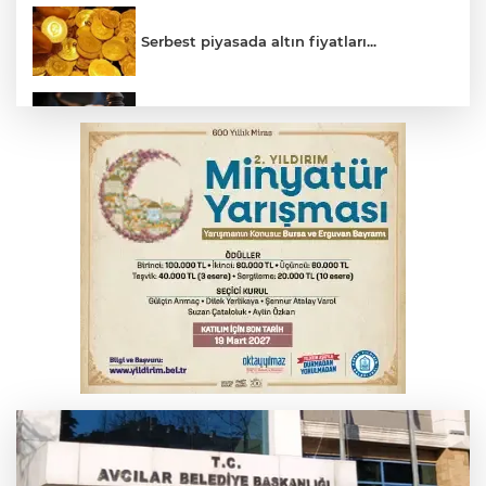
Serbest piyasada altın fiyatları...
Yargıtay’dan primle çalışanlara müjde
Bursa’da bugün hava nasıl olacak?
Osmangazi’de iş arayanlara destek
TOFAŞ Basketbol'da sağlık kontrolleri
başladı