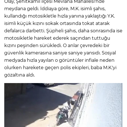
Olay, Şehitkamil ilçesi Mevlana Mahallesi'nde
meydana geldi. İddiaya göre, M.K. isimli şahıs,
kullandığı motosikletle hızla yanına yaklaştığı Y.K.
isimli küçük kızını sokak ortasında tokat atarak
defalarca darbetti. Şüpheli şahıs, daha sonrasında ise
motosikletle hareket ederek saçından tuttuğu
kızını peşinden sürükledi. O anlar çevredeki bir
güvenlik kamerasına saniye saniye yansıdı. Sosyal
medyada hızla yayılan o görüntüler infiale neden
olurken harekete geçen polis ekipleri, baba M.K.'yi
gözaltına aldı.