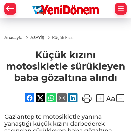
Zİ
Anasayfa
ASAYİŞ
Küçük kızını
motosikletle
sürükleyen
Küçük kızını
baba
gözaltına
alındı
motosikletle sürükleyen
baba gözaltına alındı
Gaziantep'te motosikletle yanına
yanaştığı küçük kızını darbederek
saçından sürükleyen baba gözaltına