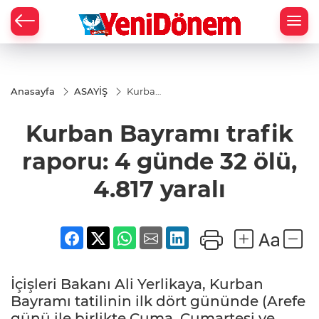
Zİ
Anasayfa
ASAYİŞ
Kurban
Bayramı
trafik
Kurban Bayramı trafik
raporu:
4 günde
32 ölü,
raporu: 4 günde 32 ölü,
4.817
yaralı
4.817 yaralı
İçişleri Bakanı Ali Yerlikaya, Kurban
Bayramı tatilinin ilk dört gününde (Arefe
günü ile birlikte Cuma, Cumartesi ve