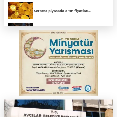
Serbest piyasada altın fiyatları...
Yargıtay’dan primle çalışanlara müjde
Bursa’da bugün hava nasıl olacak?
Osmangazi’de iş arayanlara destek
TOFAŞ Basketbol'da sağlık kontrolleri
başladı