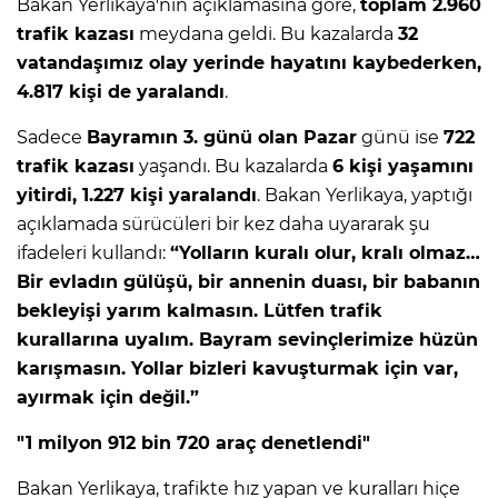
Bakan Yerlikaya'nın açıklamasına göre,
toplam 2.960
trafik kazası
meydana geldi. Bu kazalarda
32
vatandaşımız olay yerinde hayatını kaybederken,
4.817 kişi de yaralandı
.
Sadece
Bayramın 3. günü olan Pazar
günü ise
722
trafik kazası
yaşandı. Bu kazalarda
6 kişi yaşamını
yitirdi, 1.227 kişi yaralandı
. Bakan Yerlikaya, yaptığı
açıklamada sürücüleri bir kez daha uyararak şu
ifadeleri kullandı:
“Y
olların kuralı olur, kralı olmaz…
Bir evladın gülüşü, bir annenin duası, bir babanın
bekleyişi yarım kalmasın. Lütfen trafik
kurallarına uyalım. Bayram se
vinçlerimize hüzün
karışmasın. Yollar bizleri kavuşturmak için var,
ayırmak için değil.”
"1 milyon 912 bin 720 araç denetlendi"
Bakan Yerlikaya, trafikte hız yapan ve kuralları hiçe