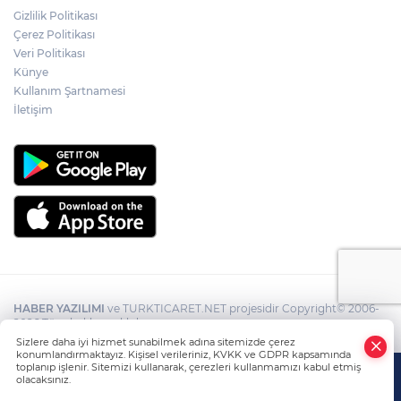
Gizlilik Politikası
Çerez Politikası
Veri Politikası
Künye
Kullanım Şartnamesi
İletişim
HABER YAZILIMI
ve TURKTICARET.NET projesidir Copyright© 2006-
2026 Tüm hakları saklıdır.
Sizlere daha iyi hizmet sunabilmek adına sitemizde çerez
konumlandırmaktayız. Kişisel verileriniz, KVKK ve GDPR kapsamında
toplanıp işlenir. Sitemizi kullanarak, çerezleri kullanmamızı kabul etmiş
olacaksınız.
Anasayfa
Haber Ara
Yazarlar