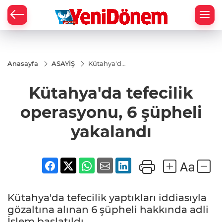
Zİ
Anasayfa
ASAYİŞ
Kütahya'da
tefecilik
operasyonu,
Kütahya'da tefecilik
6 şüpheli
yakalandı
operasyonu, 6 şüpheli
yakalandı
Kütahya'da tefecilik yaptıkları iddiasıyla
gözaltına alınan 6 şüpheli hakkında adli
İşlem başlatıldı.