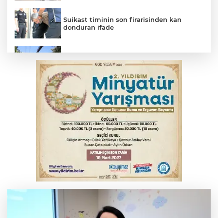
Suikast timinin son firarisinden kan
donduran ifade
Osmangazi’de yeşil alanlar titizlikle
korunuyor
Bursa'da alkollü sürücü mahalleyi savaş
alanına çevirdi
Bursa'da tavuk çiftliğinde yangın
Bursa'da kontrolden çıkan araç orta
refüje çıktı