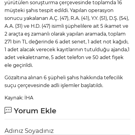
yürütülen soruşturma çerçevesinde toplamda 16
müşteki şahıs tespit edildi. Yapılan operasyon
sonucu yakalanan A.Ç. (47), R.A. (41), Y.Y. (51), D.Ş. (54),
A.A. (31) ve H.D. (47) isimli şüphelilere ait 5 ikamet ve
2 araçta eş zamanlı olarak yapılan aramada, toplam
271 bin TL değerinde 6 adet senet, 1 adet not kağıdı,
1 adet alacak verecek kayıtlarının tutulduğu ajanda,1
adet vekaletname, 5 adet telefon ve 50 adet fişek
ele geçirildi.
Gözaltına alınan 6 şüpheli şahıs hakkında tefecilik
suçu çerçevesinde adli işlemler başlatıldı.
Kaynak: İHA
Yorum Ekle
Adınız Soyadınız