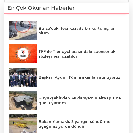
En Çok Okunan Haberler
Bursa'daki feci kazada bir kurtuluş, bir
ölüm
TFF ile Trendyol arasındaki sponsorluk
sözleşmesi uzatıldı
Başkan Aydın: Tüm imkanları sunuyoruz
Büyükşehir'den Mudanya'nın altyapısına
güçlü yatırım
Bakan Yumaklı: 2 yangın söndürme
uçağımız yurda döndü