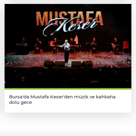
Bursa'da Mustafa Keser'den müzik ve kahkaha
dolu gece