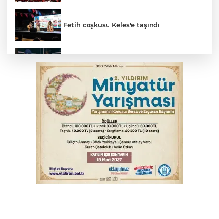
Fetih coşkusu Keles'e taşındı
Bursa’da yasa dışı bahis operasyonu: 3
kişi tutuklandı
İnegöl’de yangın paniği! Apartmana
sıçrayan alevler söndürüldü
Elektrik akımına kapılan işçi hayatını
kaybetti
Serbest piyasada döviz fiyatları