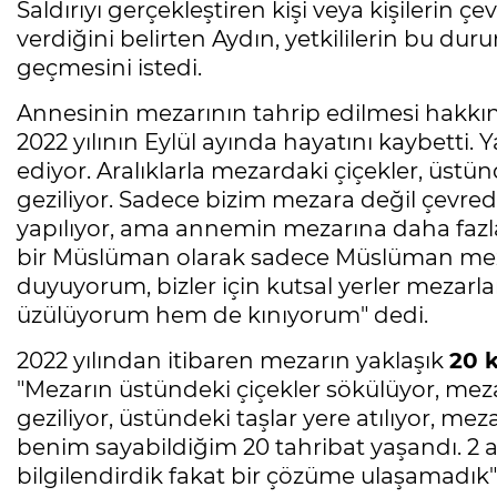
Saldırıyı gerçekleştiren kişi veya kişilerin
verdiğini belirten Aydın, yetkililerin bu du
geçmesini istedi.
Annesinin mezarının tahrip edilmesi hak
2022 yılının Eylül ayında hayatını kaybetti.
ediyor. Aralıklarla mezardaki çiçekler, üstü
geziliyor. Sadece bizim mezara değil çevred
yapılıyor, ama annemin mezarına daha fazla 
bir Müslüman olarak sadece Müslüman meza
duyuyorum, bizler için kutsal yerler mezarla
üzülüyorum hem de kınıyorum" dedi.
2022 yılından itibaren mezarın yaklaşık
20 
"Mezarın üstündeki çiçekler sökülüyor, meza
geziliyor, üstündeki taşlar yere atılıyor, mezar
benim sayabildiğim 20 tahribat yaşandı. 2 ay 
bilgilendirdik fakat bir çözüme ulaşamadık"