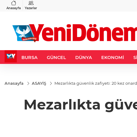
VND
GAU/TRY
3
%-0,22
0,0018
%0,32
6.660,55
%2,59
Anasayfa
Yazarlar
BURSA
GÜNCEL
DÜNYA
EKONOMİ
S
Anasayfa
ASAYİŞ
Mezarlıkta güvenlik zafiyeti: 20 kez onard
Mezarlıkta güve