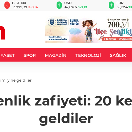
BIST 100
USD
EUR
13.779,39
%-0,14
47,6787
%0,18
55,1254
%
İYASET
SPOR
MAGAZİN
TEKNOLOJİ
SAĞLIK
ım, yine geldiler
nlik zafiyeti: 20 k
geldiler