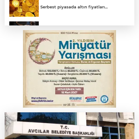
Serbest piyasada altın fiyatları...
Yargıtay’dan primle çalışanlara müjde
Bursa’da bugün hava nasıl olacak?
Osmangazi’de iş arayanlara destek
TOFAŞ Basketbol'da sağlık kontrolleri
başladı