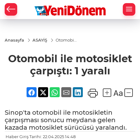
Zİ
Anasayfa
ASAYİŞ
Otomobil
ile
motosiklet
Otomobil ile motosiklet
çarpıştı: 1
yaralı
çarpıştı: 1 yaralı
Sinop'ta otomobil ile motosikletin
çarpışması sonucu meydana gelen
kazada motosiklet sürücüsü yaralandı.
Haber Giriş Tarihi: 22.04.2025 14:48