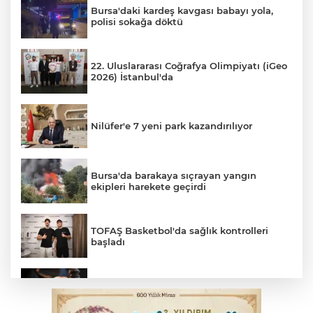
Bursa'daki kardeş kavgası babayı yola,
polisi sokağa döktü
22. Uluslararası Coğrafya Olimpiyatı (iGeo
2026) İstanbul'da
Nilüfer'e 7 yeni park kazandırılıyor
Bursa'da barakaya sıçrayan yangın
ekipleri harekete geçirdi
TOFAŞ Basketbol'da sağlık kontrolleri
başladı
Yargıtay’dan primle çalışanlara müjde