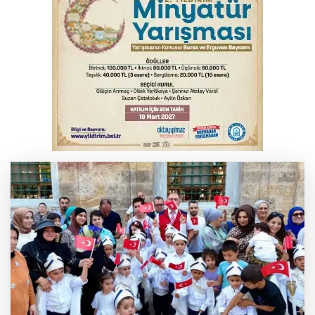
Polisin 'dur' ihtarına uymadı, ceza
duvarına tosladı
Bursa'da yolcu otobüsünün çarptığı
kadın ağır yaralandı
2 katlı 24 kişilik işçi konteynerinde
yangın