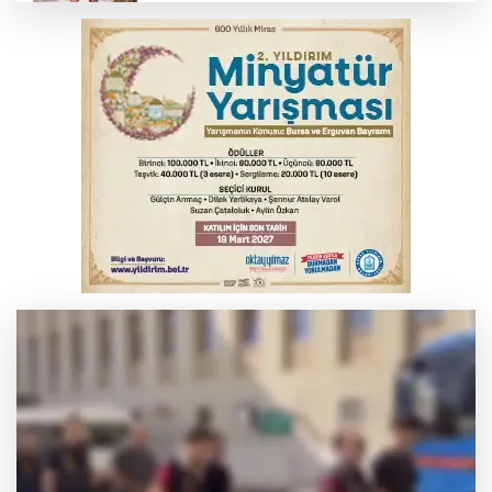
TOFAŞ Basketbol'da sağlık kontrolleri
başladı
Yargıtay’dan primle çalışanlara müjde
Polisin 'dur' ihtarına uymadı, ceza
duvarına tosladı
Bursa'da yolcu otobüsünün çarptığı
kadın ağır yaralandı