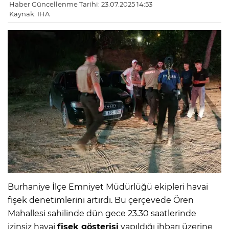
Haber Güncellenme Tarihi: 23.07.2025 14:53
Kaynak: İHA
Burhaniye İlçe Emniyet Müdürlüğü ekipleri havai
fişek denetimlerini artırdı. Bu çerçevede Ören
Mahallesi sahilinde dün gece 23.30 saatlerinde
izinsiz havai
fişek gösterisi
yapıldığı ihbarı üzerine