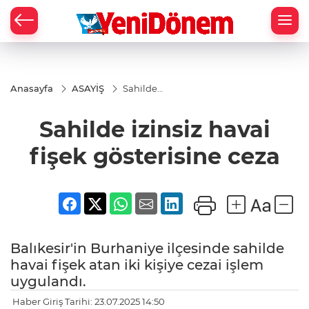
Zİ
Anasayfa
ASAYİŞ
Sahilde
izinsiz
havai fişek
Sahilde izinsiz havai
gösterisine
ceza
fişek gösterisine ceza
Balıkesir'in Burhaniye ilçesinde sahilde
havai fişek atan iki kişiye cezai işlem
uygulandı.
Haber Giriş Tarihi: 23.07.2025 14:50