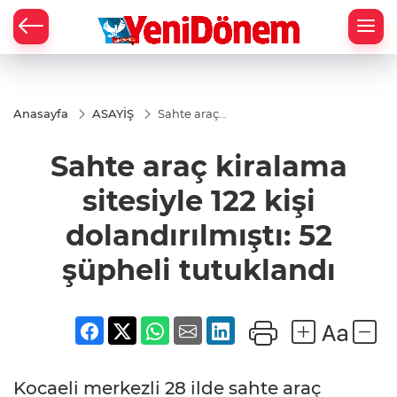
Zİ
Anasayfa
ASAYİŞ
Sahte araç
kiralama
sitesiyle 122 kişi
Sahte araç kiralama
dolandırılmıştı:
52 şüpheli
tutuklandı
sitesiyle 122 kişi
dolandırılmıştı: 52
şüpheli tutuklandı
Kocaeli merkezli 28 ilde sahte araç