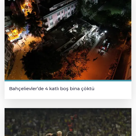
Bahçelievler’de 4 katlı boş bina çöktü