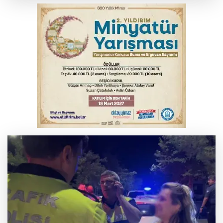
Başkan Dalgıç: Denizler halkındır
Bursa'da kontrolden çıkan araç orta
refüje çıktı
Bursa'da tavuk çiftliğinde yangın
Bursa'da akıma kapılan mühendis ağır
yaralandı