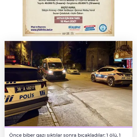
Bursa'da Mustafa Keser'den müzik ve
kahkaha dolu gece
Elektrik akımına kapılan işçi hayatını
kaybetti
Önce biber gazı sıktılar sonra bıçakladılar: 1 ölü, 1