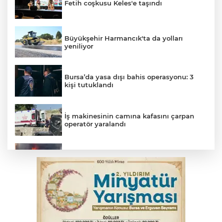
Fetih coşkusu Keles'e taşındı
Büyükşehir Harmancık'ta da yolları
yeniliyor
Bursa’da yasa dışı bahis operasyonu: 3
kişi tutuklandı
İş makinesinin camına kafasını çarpan
operatör yaralandı
İnegöl’de yangın paniği! Apartmana
sıçrayan alevler söndürüldü
Otomobil kanala uçtu: 2 yaralı