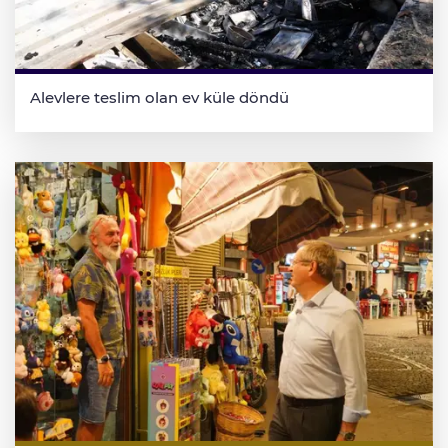
Alevlere teslim olan ev küle döndü