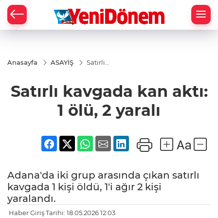
Zİ
Anasayfa
ASAYİŞ
Satırlı
kavgada
kan aktı:
Satırlı kavgada kan aktı:
1 ölü, 2
yaralı
1 ölü, 2 yaralı
Adana'da iki grup arasında çıkan satırlı
kavgada 1 kişi öldü, 1'i ağır 2 kişi
yaralandı.
Haber Giriş Tarihi: 18.05.2026 12:03