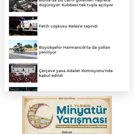
Bursa'da bu cami görenleri hayrete
düşürüyor: Kubbesi tek tuşla açılıyor
Fetih coşkusu Keles'e taşındı
Büyükşehir Harmancık'ta da yolları
yeniliyor
Çerçeve yasa Adalet Komisyonu'nda
kabul edildi
Bursa’da yasa dışı bahis operasyonu: 3
kişi tutuklandı
İnegöl’de yangın paniği! Apartmana
sıçrayan alevler söndürüldü