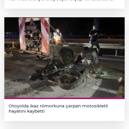
Otoyolda ikaz römorkuna çarpan motosikletli
hayatını kaybetti