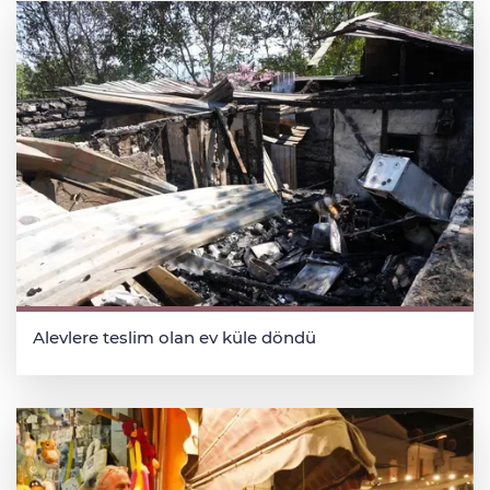
Alevlere teslim olan ev küle döndü