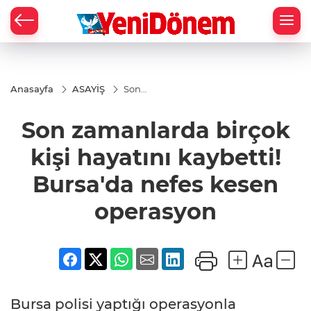
Zİ
Anasayfa
ASAYİŞ
Son
zamanlarda
birçok kişi
Son zamanlarda birçok
hayatını
kaybetti!
Bursa'da
kişi hayatını kaybetti!
nefes kesen
operasyon
Bursa'da nefes kesen
operasyon
Bursa polisi yaptığı operasyonla