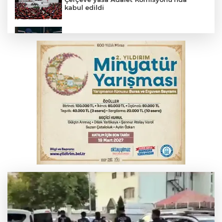
kabul edildi
Bursa’da yasa dışı bahis operasyonu: 3
kişi tutuklandı
İnegöl’de yangın paniği! Apartmana
sıçrayan alevler söndürüldü
Serbest piyasada döviz fiyatları
Otomobil kanala uçtu: 2 yaralı