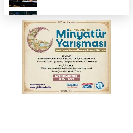
Bursa’da yasa dışı bahis operasyonu: 3
kişi tutuklandı
İnegöl’de yangın paniği! Apartmana
sıçrayan alevler söndürüldü
Elektrik akımına kapılan işçi hayatını
kaybetti
Serbest piyasada döviz fiyatları