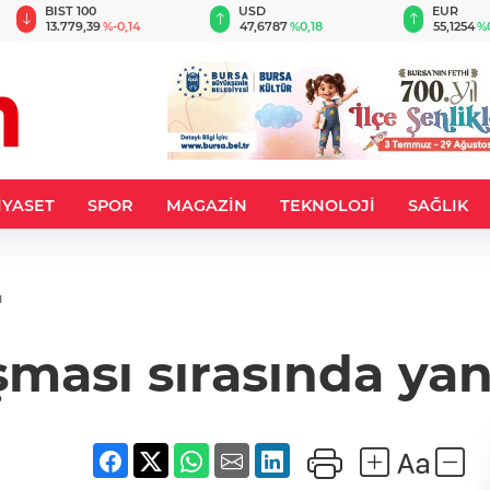
BIST 100
USD
EUR
13.779,39
%-0,14
47,6787
%0,18
55,1254
%
İYASET
SPOR
MAGAZİN
TEKNOLOJİ
SAĞLIK
ı
şması sırasında yang