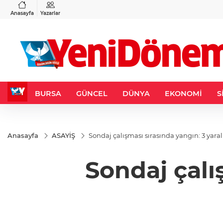
VND
GAU/TRY
3
%-0,22
0,0018
%0,32
6.660,55
%2,59
Anasayfa
Yazarlar
BURSA
GÜNCEL
DÜNYA
EKONOMİ
S
Anasayfa
ASAYİŞ
Sondaj çalışması sırasında yangın: 3 yaral
Sondaj çalı