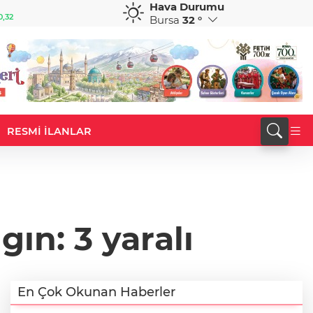
Hava Durumu
GBP
CHF
0,32
64,3468
%0,38
59,0083
%0,82
Bursa
32 °
RESMİ İLANLAR
ın: 3 yaralı
En Çok Okunan Haberler