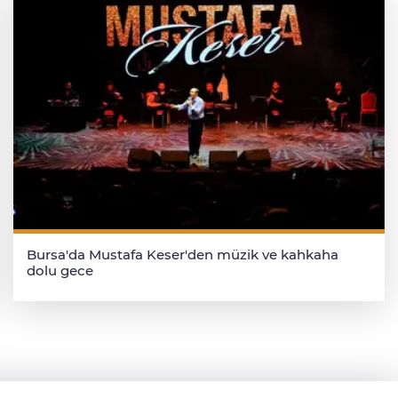
Bursa'da Mustafa Keser'den müzik ve kahkaha
dolu gece