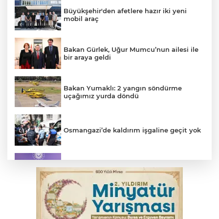
Büyükşehir'den afetlere hazır iki yeni
mobil araç
Bakan Gürlek, Uğur Mumcu’nun ailesi ile
bir araya geldi
Bakan Yumaklı: 2 yangın söndürme
uçağımız yurda döndü
Osmangazi’de kaldırım işgaline geçit yok
MSB: YAŞ kararları devletimize ve
milletimize hayırlı olsun
YENİ Parti Genel Başkanı Özel'den
Çerçeve Yasa yorumu