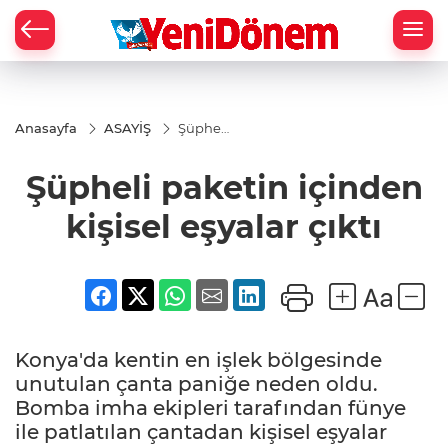
Zİ
Anasayfa
ASAYİŞ
Şüpheli
paketin
içinden
Şüpheli paketin içinden
kişisel
eşyalar
çıktı
kişisel eşyalar çıktı
Konya'da kentin en işlek bölgesinde
unutulan çanta paniğe neden oldu.
Bomba imha ekipleri tarafından fünye
ile patlatılan çantadan kişisel eşyalar