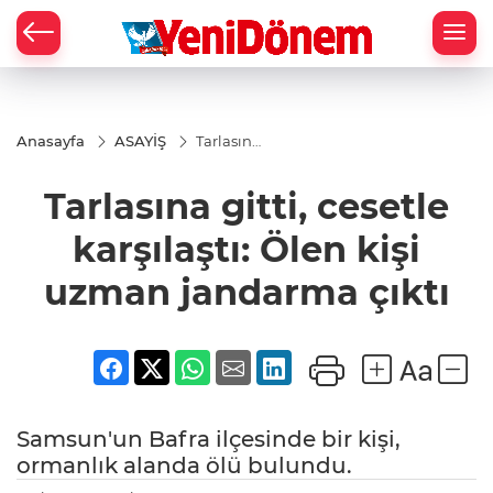
Zİ
Anasayfa
ASAYİŞ
Tarlasına
gitti,
cesetle
Tarlasına gitti, cesetle
karşılaştı:
Ölen kişi
uzman
karşılaştı: Ölen kişi
jandarma
çıktı
uzman jandarma çıktı
Samsun'un Bafra ilçesinde bir kişi,
ormanlık alanda ölü bulundu.