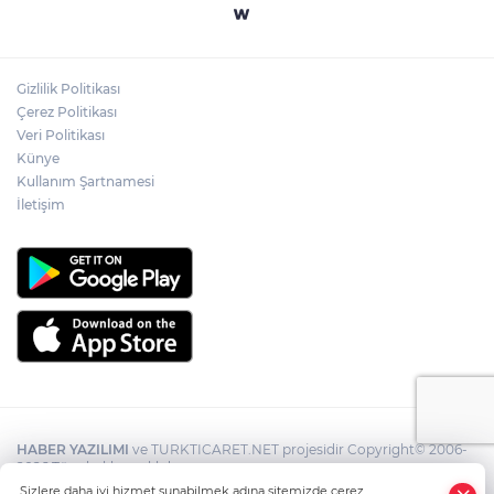
Gizlilik Politikası
Çerez Politikası
Veri Politikası
Künye
Kullanım Şartnamesi
İletişim
HABER YAZILIMI
ve TURKTICARET.NET projesidir Copyright© 2006-
2026 Tüm hakları saklıdır.
Sizlere daha iyi hizmet sunabilmek adına sitemizde çerez