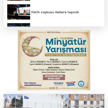
Fetih coşkusu Keles'e taşındı
Bursa’da yasa dışı bahis operasyonu: 3
kişi tutuklandı
İnegöl’de yangın paniği! Apartmana
sıçrayan alevler söndürüldü
Elektrik akımına kapılan işçi hayatını
kaybetti
Serbest piyasada döviz fiyatları