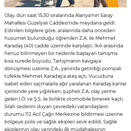
Olay, dün saat 15.30 sıralarında Alanya'nın Saray
Mahallesi Güzelyalı Caddesi'nde meydana geldi.
Edinilen bilgilere göre, aralarında daha önceden
husumet bulunduğu öğrenilen Z.A. ile Mehmet
Karadaş (40) cadde üzerinde karşılaştı. İkili arasında
henüz bilinmeyen bir nedenle başlayan tartışma
kısa sürede büyüdü. Tartışmanın kavgaya
dönüşmesi üzerine Z.A., yanında getirdiği pompalı
tüfekle Mehmet Karadaş'a ateş açtı. Vücuduna
isabet eden saçmalarla ağır yaralanan Karadaş kanlar
içerisinde yere yığılırken, şüpheli Z.A. olay yerine
gelen İ.Ö. ve Ş.S. ile birlikte otomobile binerek kaçtı.
Silah seslerini duyan çevredeki vatandaşların
durumu 112 Acil Çağrı Merkezine bildirmesi üzerine
bölgeye polis ve sağlık ekipleri sevk edildi. Sağlık
ekiplerinin olay yerindeki ilk müdahalesinin