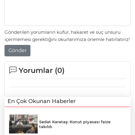
Gönderilen yorumların küfür, hakaret ve suç unsuru
içermemesi gerektiğini okurlarımıza önemle hatırlatırız!
Gönder
Yorumlar (
0
)
En Çok Okunan Haberler
Sedat Karataş: Konut piyasası faize
takıldı