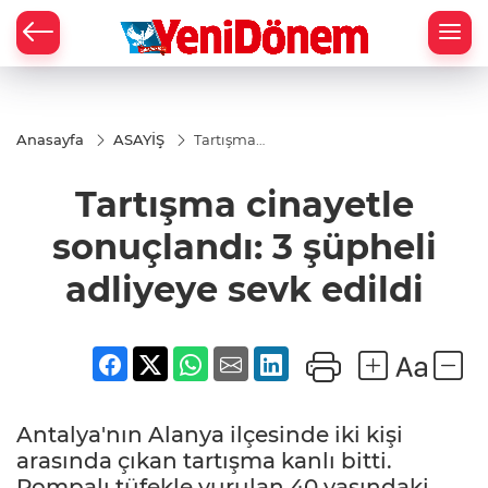
Zİ
Anasayfa
ASAYİŞ
Tartışma
cinayetle
sonuçlandı:
Tartışma cinayetle
3 şüpheli
adliyeye
sevk edildi
sonuçlandı: 3 şüpheli
adliyeye sevk edildi
Antalya'nın Alanya ilçesinde iki kişi
arasında çıkan tartışma kanlı bitti.
Pompalı tüfekle vurulan 40 yaşındaki