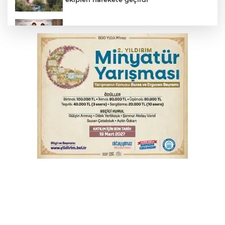
TOFAŞ Basketbol'da sağlık kontrolleri
başladı
Yargıtay’dan primle çalışanlara müjde
Bursa’da bugün hava nasıl olacak?
Osmangazi’de iş arayanlara destek