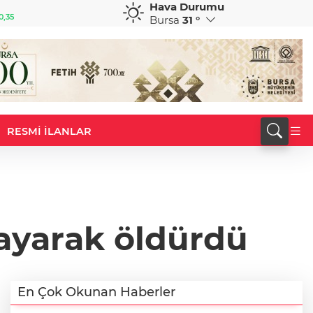
Hava Durumu
GBP
CHF
0,35
64,4050
%0,41
59,0573
%0,85
Bursa
31 °
RESMİ İLANLAR
layarak öldürdü
En Çok Okunan Haberler