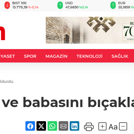
BIST 100
USD
EUR
13.779,39
%-0,14
47,6830
%0,14
55,1859
%
İYASET
SPOR
MAGAZİN
TEKNOLOJİ
SAĞLIK
öldürdü
e ve babasını bıçak