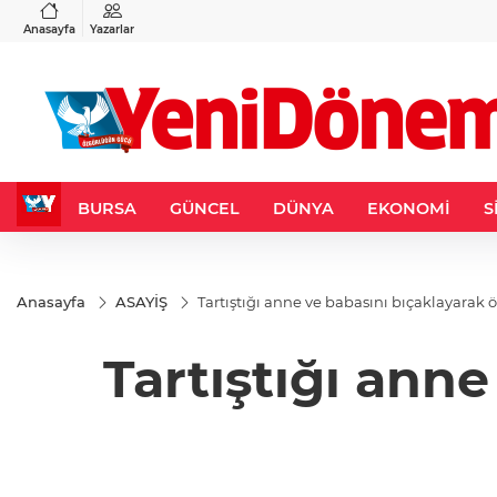
VND
GAU/TRY
3
%-0,22
0,0018
%0,23
6.666,91
%2,69
Anasayfa
Yazarlar
BURSA
GÜNCEL
DÜNYA
EKONOMİ
S
Anasayfa
ASAYİŞ
Tartıştığı anne ve babasını bıçaklayarak 
Tartıştığı ann