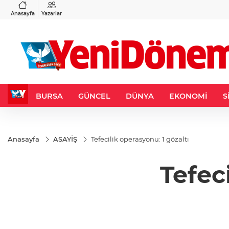
VND
GAU/TRY
3
%-0,22
0,0018
%0,41
6.655,06
%2,50
Anasayfa
Yazarlar
BURSA
GÜNCEL
DÜNYA
EKONOMİ
S
Anasayfa
ASAYİŞ
Tefecilik operasyonu: 1 gözaltı
Tefec