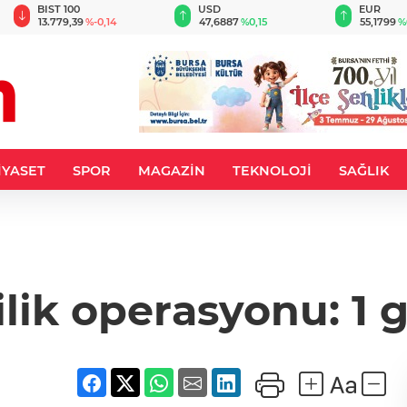
BIST 100
USD
EUR
13.779,39
%-0,14
47,6887
%0,15
55,1799
%
İYASET
SPOR
MAGAZİN
TEKNOLOJİ
SAĞLIK
ilik operasyonu: 1 g