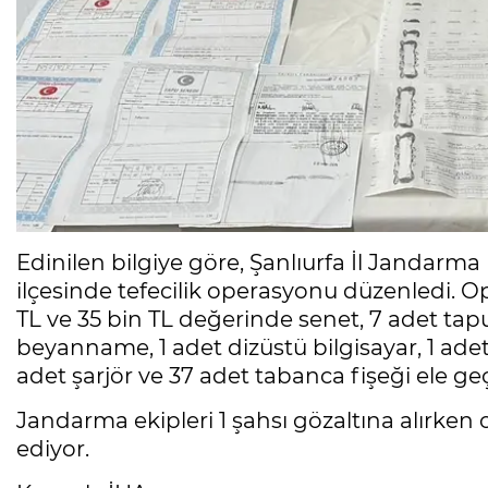
Edinilen bilgiye göre, Şanlıurfa İl Jandarm
ilçesinde tefecilik operasyonu düzenledi. O
TL ve 35 bin TL değerinde senet, 7 adet tapu
beyanname, 1 adet dizüstü bilgisayar, 1 adet
adet şarjör ve 37 adet tabanca fişeği ele geçi
Jandarma ekipleri 1 şahsı gözaltına alırken 
ediyor.