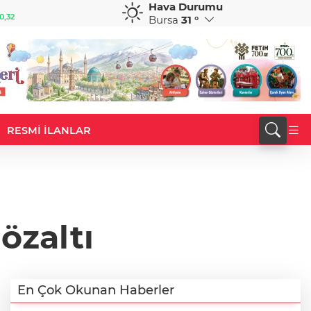
Hava Durumu
GBP
CHF
0,32
64,4055
%0,40
59,0499
%0,83
Bursa
31 °
RESMİ İLANLAR
özaltı
En Çok Okunan Haberler