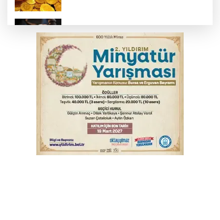
Yargıtay’dan primle çalışanlara müjde
Bursa’da bugün hava nasıl olacak?
Osmangazi’de iş arayanlara destek
TOFAŞ Basketbol'da sağlık kontrolleri
başladı