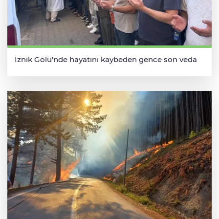
İznik Gölü'nde hayatını kaybeden gence son veda