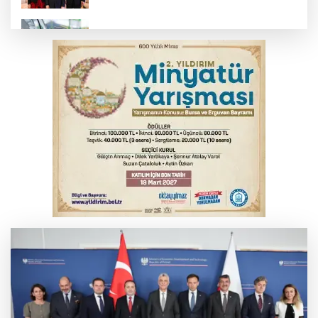
Benzine dev indirim! Pompaya fiyatlarına
yansıyacak mı?
YENİ Parti Genel Başkanı Özel'den
Çerçeve Yasa yorumu
Serbest piyasada döviz fiyatları
Serbest piyasada altın fiyatları...