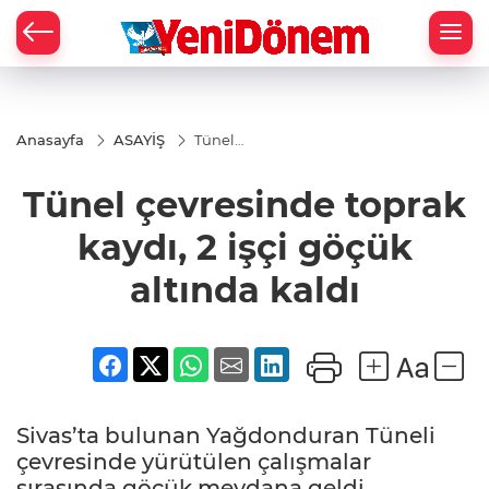
Zİ
Anasayfa
ASAYİŞ
Tünel
çevresinde
toprak
Tünel çevresinde toprak
kaydı, 2
işçi göçük
altında
kaydı, 2 işçi göçük
kaldı
altında kaldı
Sivas’ta bulunan Yağdonduran Tüneli
çevresinde yürütülen çalışmalar
sırasında göçük meydana geldi.