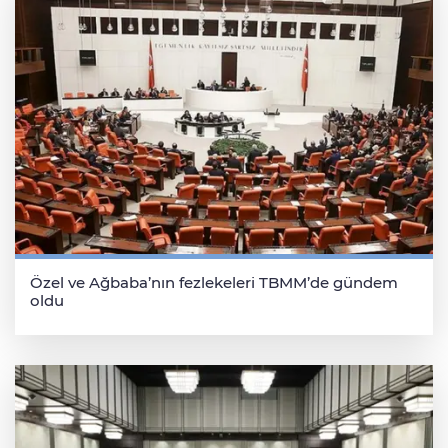
Özel ve Ağbaba’nın fezlekeleri TBMM’de gündem
oldu