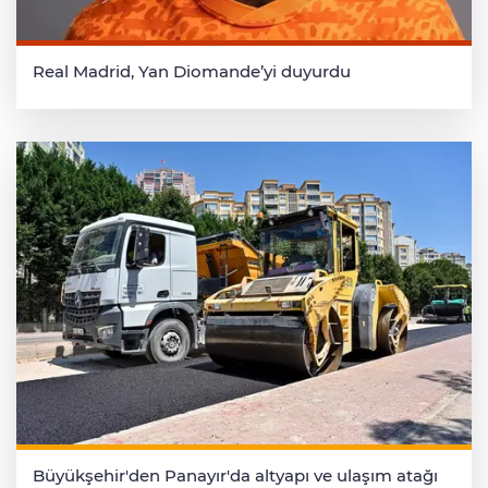
Real Madrid, Yan Diomande’yi duyurdu
Büyükşehir'den Panayır'da altyapı ve ulaşım atağı