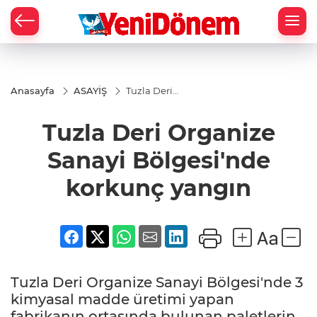
Zİ
Anasayfa
ASAYİŞ
Tuzla Deri
Organize
Sanayi
Tuzla Deri Organize
Bölgesi'nde
korkunç
yangın
Sanayi Bölgesi'nde
korkunç yangın
Tuzla Deri Organize Sanayi Bölgesi'nde 3
kimyasal madde üretimi yapan
fabrikanın ortasında bulunan paletlerin