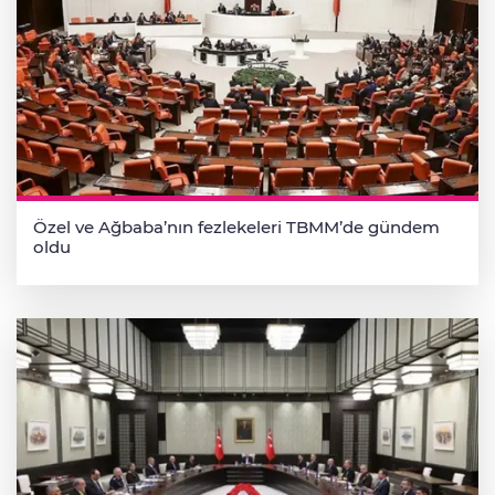
Özel ve Ağbaba’nın fezlekeleri TBMM’de gündem
oldu