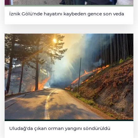
İznik Gölü'nde hayatını kaybeden gence son veda
Uludağ'da çıkan orman yangını söndürüldü