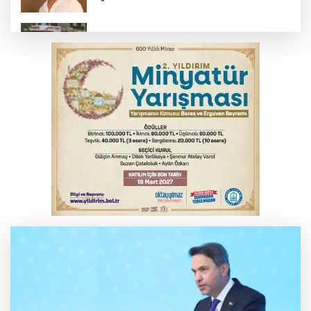
Bursa’da bugün hava nasıl olacak?
İş makinesinin camına kafasını çarpan
operatör yaralandı
Babasını ziyarete giderken kazada
hayatını kaybetti
İnegöl'de orman yangını; Havadan ve
karadan müdahale başlatıldı