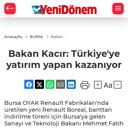
Zİ
Anasayfa
BURSA
Bakan
Kacır:
Türkiye'ye
Bakan Kacır: Türkiye'ye
yatırım
yapan
kazanıyor
yatırım yapan kazanıyor
Bursa OYAK Renault Fabrikaları'nda
üretilen yeni Renault Boreal, banttan
indirilme töreni için Bursa'ya gelen
Sanayi ve Teknoloji Bakanı Mehmet Fatih