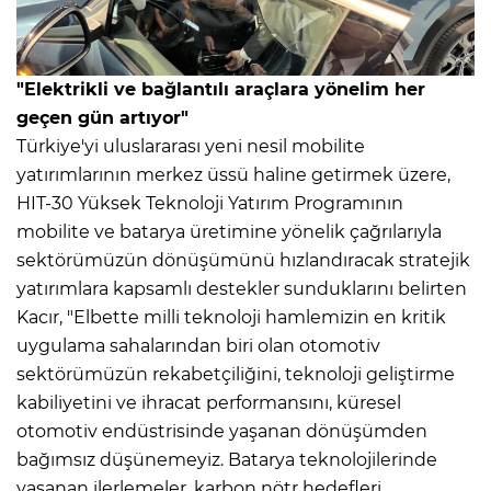
"Elektrikli ve bağlantılı araçlara yönelim her
geçen gün artıyor"
Türkiye'yi uluslararası yeni nesil mobilite
yatırımlarının merkez üssü haline getirmek üzere,
HIT-30 Yüksek Teknoloji Yatırım Programının
mobilite ve batarya üretimine yönelik çağrılarıyla
sektörümüzün dönüşümünü hızlandıracak stratejik
yatırımlara kapsamlı destekler sunduklarını belirten
Kacır, "Elbette milli teknoloji hamlemizin en kritik
uygulama sahalarından biri olan otomotiv
sektörümüzün rekabetçiliğini, teknoloji geliştirme
kabiliyetini ve ihracat performansını, küresel
otomotiv endüstrisinde yaşanan dönüşümden
bağımsız düşünemeyiz. Batarya teknolojilerinde
yaşanan ilerlemeler, karbon nötr hedefleri,