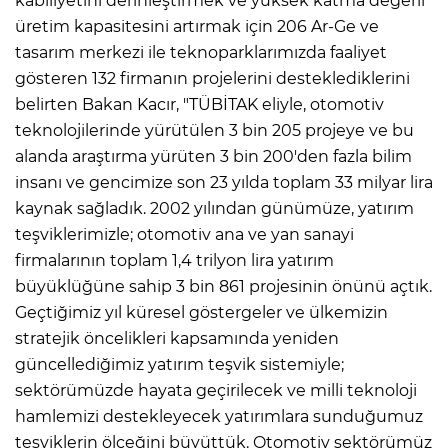
kabiliyetini derinleştirmek ve yüksek katma değerli
üretim kapasitesini artırmak için 206 Ar-Ge ve
tasarım merkezi ile teknoparklarımızda faaliyet
gösteren 132 firmanın projelerini desteklediklerini
belirten Bakan Kacır, "TÜBİTAK eliyle, otomotiv
teknolojilerinde yürütülen 3 bin 205 projeye ve bu
alanda araştırma yürüten 3 bin 200'den fazla bilim
insanı ve gencimize son 23 yılda toplam 33 milyar lira
kaynak sağladık. 2002 yılından günümüze, yatırım
teşviklerimizle; otomotiv ana ve yan sanayi
firmalarının toplam 1,4 trilyon lira yatırım
büyüklüğüne sahip 3 bin 861 projesinin önünü açtık.
Geçtiğimiz yıl küresel göstergeler ve ülkemizin
stratejik öncelikleri kapsamında yeniden
güncellediğimiz yatırım teşvik sistemiyle;
sektörümüzde hayata geçirilecek ve milli teknoloji
hamlemizi destekleyecek yatırımlara sunduğumuz
teşviklerin ölçeğini büyüttük. Otomotiv sektörümüz