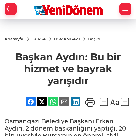
Zİ
Anasayfa
BURSA
OSMANGAZİ
Başkan
Aydın:
Bu bir
Başkan Aydın: Bu bir
hizmet
ve
bayrak
hizmet ve bayrak
yarışıdır
yarışıdır
Osmangazi Belediye Başkanı Erkan
Aydın, 2 dönem başkanlığını yaptığı, 20
bin üyesiyle Bursa'nın en önemli sivil