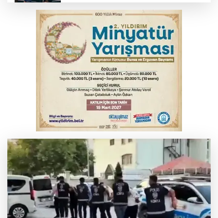
Bursa’da yasa dışı bahis operasyonu: 3
kişi tutuklandı
İnegöl’de yangın paniği! Apartmana
sıçrayan alevler söndürüldü
Serbest piyasada döviz fiyatları
Otomobil kanala uçtu: 2 yaralı