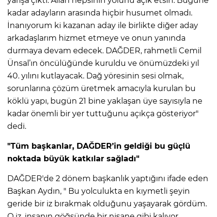
yarışa çıktı. Allah hepsinin yolunu açık etsin. Bugüne
kadar adayların arasında hiçbir husumet olmadı.
İnanıyorum ki kazanan aday ile birlikte diğer aday
arkadaşlarım hizmet etmeye ve onun yanında
durmaya devam edecek. DAĞDER, rahmetli Cemil
Ünsal’ın öncülüğünde kuruldu ve önümüzdeki yıl
40. yılını kutlayacak. Dağ yöresinin sesi olmak,
sorunlarına çözüm üretmek amacıyla kurulan bu
köklü yapı, bugün 21 bine yaklaşan üye sayısıyla ne
kadar önemli bir yer tuttuğunu açıkça gösteriyor"
dedi.
"Tüm başkanlar, DAĞDER’in geldiği bu güçlü
noktada büyük katkılar sağladı"
DAĞDER'de 2 dönem başkanlık yaptığını ifade eden
Başkan Aydın, " Bu yolculukta en kıymetli şeyin
geride bir iz bırakmak olduğunu yaşayarak gördüm.
O iz, insanın göğsünde bir nişane gibi kalıyor.