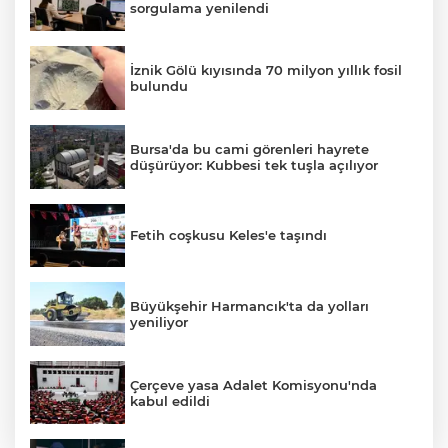
sorgulama yenilendi
İznik Gölü kıyısında 70 milyon yıllık fosil
bulundu
Bursa'da bu cami görenleri hayrete
düşürüyor: Kubbesi tek tuşla açılıyor
Fetih coşkusu Keles'e taşındı
Büyükşehir Harmancık'ta da yolları
yeniliyor
Çerçeve yasa Adalet Komisyonu'nda
kabul edildi