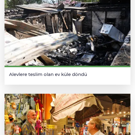
Alevlere teslim olan ev küle döndü