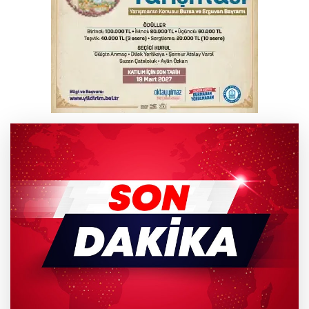
duvarına tosladı
Bursa'da yolcu otobüsünün çarptığı
kadın ağır yaralandı
2 katlı 24 kişilik işçi konteynerinde
yangın