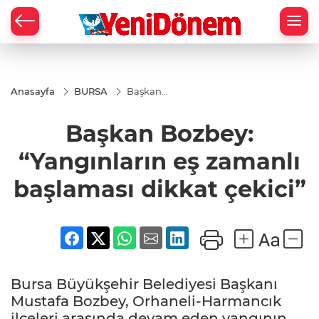
Zİ
Anasayfa
BURSA
Başkan
Bozbey:
“Yangınların
Başkan Bozbey:
eş zamanlı
başlaması
dikkat
“Yangınların eş zamanlı
çekici”
başlaması dikkat çekici”
Bursa Büyükşehir Belediyesi Başkanı
Mustafa Bozbey, Orhaneli-Harmancık
ilçeleri arasında devam eden yangının