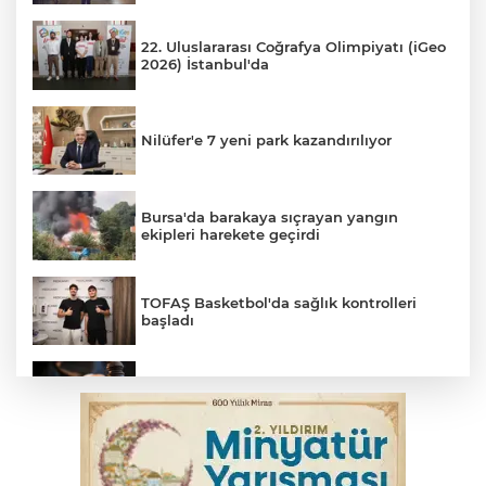
22. Uluslararası Coğrafya Olimpiyatı (iGeo
2026) İstanbul'da
Nilüfer'e 7 yeni park kazandırılıyor
Bursa'da barakaya sıçrayan yangın
ekipleri harekete geçirdi
TOFAŞ Basketbol'da sağlık kontrolleri
başladı
Yargıtay’dan primle çalışanlara müjde
Polisin 'dur' ihtarına uymadı, ceza