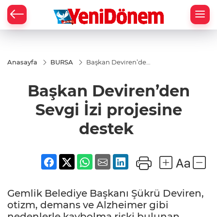
Zİ
Anasayfa
BURSA
Başkan Deviren’den
Sevgi İzi projesine
destek
Başkan Deviren’den
Sevgi İzi projesine
destek
Gemlik Belediye Başkanı Şükrü Deviren,
otizm, demans ve Alzheimer gibi
nedenlerle kaybolma riski bulunan