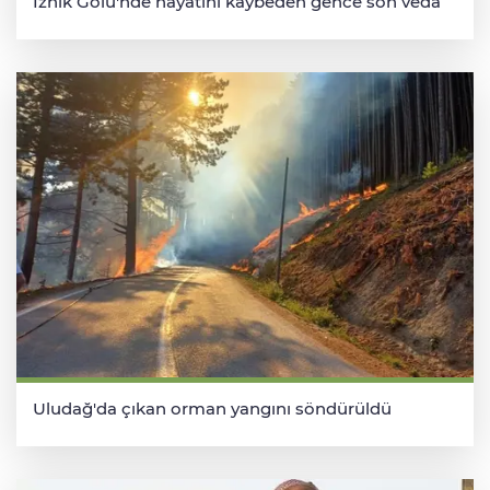
İznik Gölü'nde hayatını kaybeden gence son veda
Uludağ'da çıkan orman yangını söndürüldü