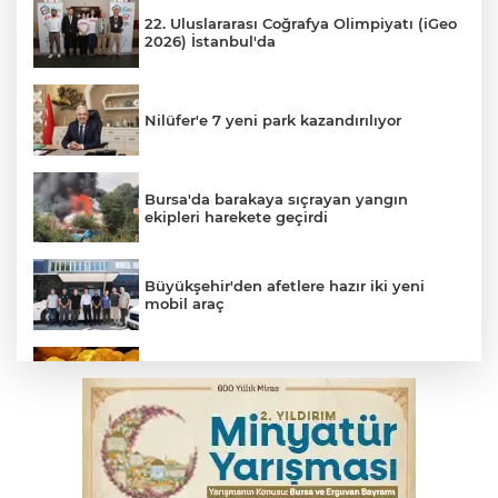
22. Uluslararası Coğrafya Olimpiyatı (iGeo
2026) İstanbul'da
Nilüfer'e 7 yeni park kazandırılıyor
Bursa'da barakaya sıçrayan yangın
ekipleri harekete geçirdi
Büyükşehir'den afetlere hazır iki yeni
mobil araç
Serbest piyasada altın fiyatları...
Yargıtay’dan primle çalışanlara müjde