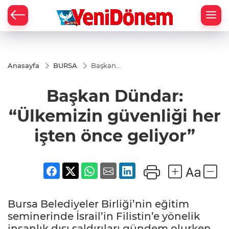
Zİ
Anasayfa
BURSA
Başkan
Dündar:
“Ülkemizin
Başkan Dündar:
güvenliği
her işten
önce
“Ülkemizin güvenliği her
geliyor”
işten önce geliyor”
Bursa Belediyeler Birliği’nin eğitim
seminerinde İsrail’in Filistin’e yönelik
insanlık dışı saldırıları gündem olurken