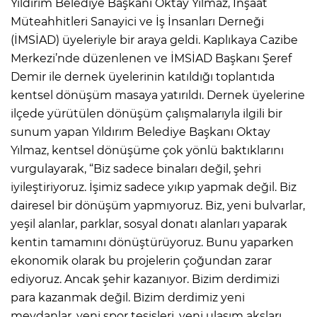
Yıldırım Belediye Başkanı Oktay Yılmaz, İnşaat
Müteahhitleri Sanayici ve İş İnsanları Derneği
(İMSİAD) üyeleriyle bir araya geldi. Kaplıkaya Cazibe
Merkezi’nde düzenlenen ve İMSİAD Başkanı Şeref
Demir ile dernek üyelerinin katıldığı toplantıda
kentsel dönüşüm masaya yatırıldı. Dernek üyelerine
ilçede yürütülen dönüşüm çalışmalarıyla ilgili bir
sunum yapan Yıldırım Belediye Başkanı Oktay
Yılmaz, kentsel dönüşüme çok yönlü baktıklarını
vurgulayarak, “Biz sadece binaları değil, şehri
iyileştiriyoruz. İşimiz sadece yıkıp yapmak değil. Biz
dairesel bir dönüşüm yapmıyoruz. Biz, yeni bulvarlar,
yeşil alanlar, parklar, sosyal donatı alanları yaparak
kentin tamamını dönüştürüyoruz. Bunu yaparken
ekonomik olarak bu projelerin çoğundan zarar
ediyoruz. Ancak şehir kazanıyor. Bizim derdimizi
para kazanmak değil. Bizim derdimiz yeni
meydanlar, yeni spor tesisleri, yeni ulaşım aksları