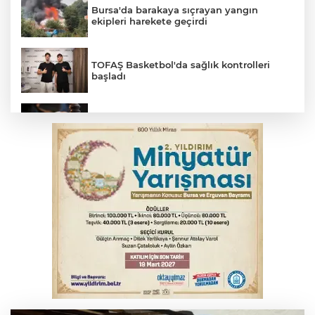
Bursa'da barakaya sıçrayan yangın
ekipleri harekete geçirdi
TOFAŞ Basketbol'da sağlık kontrolleri
başladı
Yargıtay’dan primle çalışanlara müjde
Polisin 'dur' ihtarına uymadı, ceza
duvarına tosladı
2 katlı 24 kişilik işçi konteynerinde
yangın
Bursa'da yolcu otobüsünün çarptığı
kadın ağır yaralandı