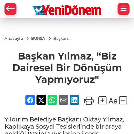
Zİ
Anasayfa
BURSA
Başkan
Yılmaz, “Biz
Dairesel Bir
Başkan Yılmaz, “Biz
Dönüşüm
Yapmıyoruz"
Dairesel Bir Dönüşüm
Yapmıyoruz"
Yıldırım Belediye Başkanı Oktay Yılmaz,
Kaplıkaya Sosyal Tesisleri’nde bir araya
geldiği İMSİAD üyelerine ilçede