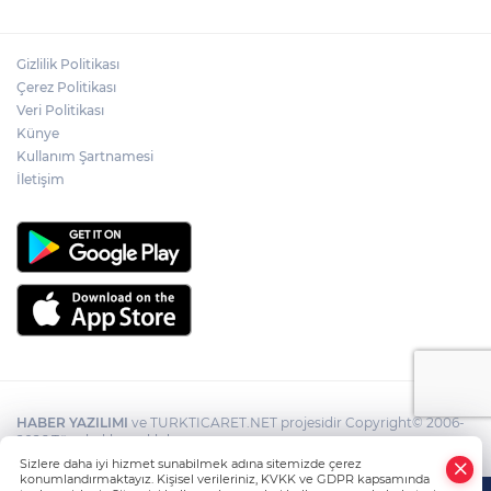
Gizlilik Politikası
Çerez Politikası
Veri Politikası
Künye
Kullanım Şartnamesi
İletişim
HABER YAZILIMI
ve TURKTICARET.NET projesidir Copyright© 2006-
2026 Tüm hakları saklıdır.
Sizlere daha iyi hizmet sunabilmek adına sitemizde çerez
konumlandırmaktayız. Kişisel verileriniz, KVKK ve GDPR kapsamında