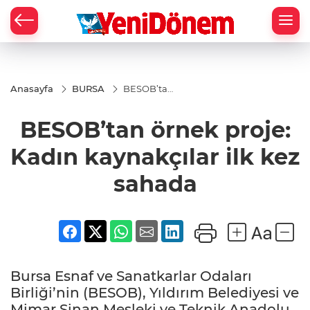
Zİ
Anasayfa
BURSA
BESOB’tan
örnek
proje:
BESOB’tan örnek proje:
Kadın
kaynakçılar
ilk kez
Kadın kaynakçılar ilk kez
sahada
sahada
Bursa Esnaf ve Sanatkarlar Odaları
Birliği’nin (BESOB), Yıldırım Belediyesi ve
Mimar Sinan Mesleki ve Teknik Anadolu