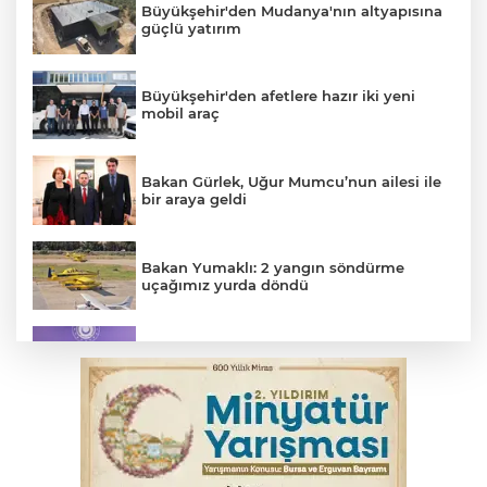
Büyükşehir'den Mudanya'nın altyapısına
güçlü yatırım
Büyükşehir'den afetlere hazır iki yeni
mobil araç
Bakan Gürlek, Uğur Mumcu’nun ailesi ile
bir araya geldi
Bakan Yumaklı: 2 yangın söndürme
uçağımız yurda döndü
MSB: YAŞ kararları devletimize ve
milletimize hayırlı olsun
YENİ Parti Genel Başkanı Özel'den
Çerçeve Yasa yorumu