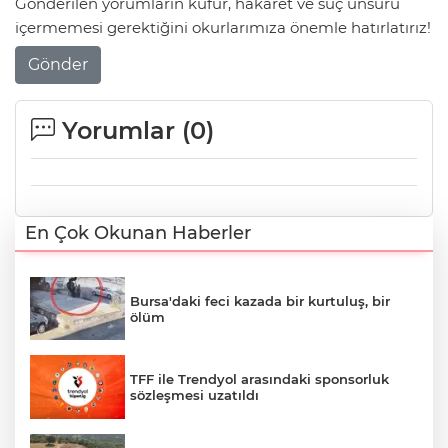
Gönderilen yorumların küfür, hakaret ve suç unsuru
içermemesi gerektiğini okurlarımıza önemle hatırlatırız!
Gönder
Yorumlar (
0
)
En Çok Okunan Haberler
Bursa'daki feci kazada bir kurtuluş, bir
ölüm
TFF ile Trendyol arasındaki sponsorluk
sözleşmesi uzatıldı