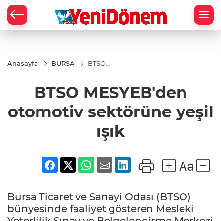
Zİ
Anasayfa
BURSA
BTSO
MESYEB'den
otomotiv
BTSO MESYEB'den
sektörüne
yeşil ışık
otomotiv sektörüne yeşil
ışık
Bursa Ticaret ve Sanayi Odası (BTSO)
bünyesinde faaliyet gösteren Mesleki
Yeterlilik Sınav ve Belgelendirme Merkezi