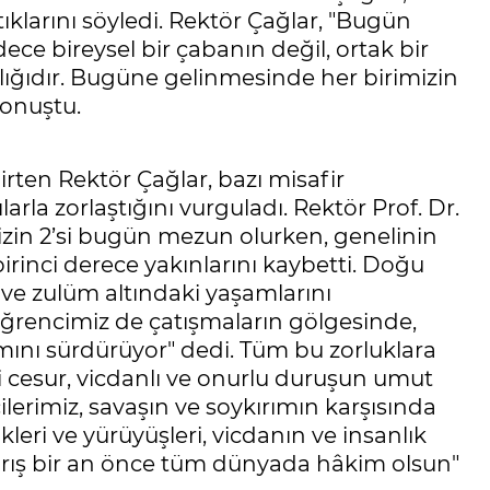
klarını söyledi. Rektör Çağlar, "Bugün
ce bireysel bir çabanın değil, ortak bir
şılığıdır. Bugüne gelinmesinde her birimizin
konuştu.
irten Rektör Çağlar, bazı misafir
rla zorlaştığını vurguladı. Rektör Prof. Dr.
mizin 2’si bugün mezun olurken, genelinin
e birinci derece yakınlarını kaybetti. Doğu
ı ve zulüm altındaki yaşamlarını
öğrencimiz de çatışmaların gölgesinde,
nı sürdürüyor" dedi. Tüm bu zorluklara
i cesur, vicdanlı ve onurlu duruşun umut
lerimiz, savaşın ve soykırımın karşısında
ikleri ve yürüyüşleri, vicdanın ve insanlık
arış bir an önce tüm dünyada hâkim olsun"