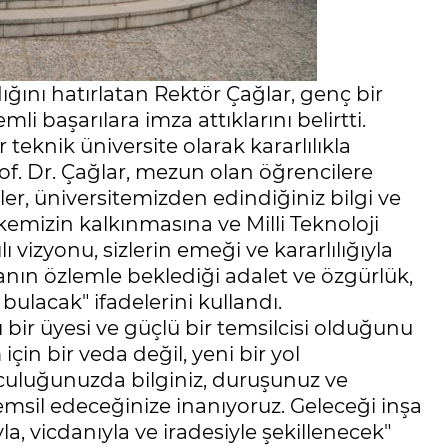
ğını hatırlatan Rektör Çağlar, genç bir
 başarılara imza attıklarını belirtti.
 teknik üniversite olarak kararlılıkla
f. Dr. Çağlar, mezun olan öğrencilere
ler, üniversitemizden edindiğiniz bilgi ve
kemizin kalkınmasına ve Milli Teknoloji
 vizyonu, sizlerin emeği ve kararlılığıyla
nın özlemle beklediği adalet ve özgürlük,
t bulacak" ifadelerini kullandı.
 bir üyesi ve güçlü bir temsilcisi olduğunu
çin bir veda değil, yeni bir yol
lculuğunuzda bilginiz, duruşunuz ve
temsil edeceğinize inanıyoruz. Geleceği inşa
yla, vicdanıyla ve iradesiyle şekillenecek"