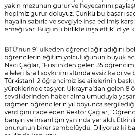
yakın mezunun gurur ve heyecanını paylaştı
hepimiz gurur doluyuz. Çünkü bu başarı sade
hayalin sabırla ve sevgiyle inşa edilmiş kar
emeği var. Bugünü birlikte inşa ettik" diye 
BTÜ’nün 91 ülkeden öğrenci ağırladığını bel
öğrencilerin eğitim yolculuğunun büyük acıla
Naci Çağlar, "Filistin’den gelen 35 öğrenci
aileleri İsrail soykırımı altında evsiz kaldı v
Türkistanlı 2 öğrencimiz ise ailelerinin bask
yüreklerinde taşıyor. Ukrayna’dan gelen 8 
sevdiklerinden haber alma umuduyla yaşamı
rağmen öğrencilerin yıl boyunca sergilediğ
verdiğini ifade eden Rektör Çağlar, "Öğrenci
barışın ve insanlığın yanında yer aldı. Etkinl
onurunun birer sembolüydü. Diliyoruz ki b