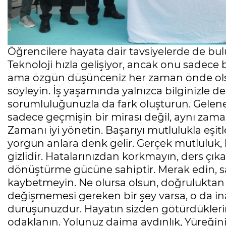
Öğrencilere hayata dair tavsiyelerde de bulu
Teknoloji hızla gelişiyor, ancak onu sadece 
ama özgün düşünceniz her zaman önde olsu
söyleyin. İş yaşamında yalnızca bilginizle d
sorumluluğunuzla da fark oluşturun. Gelene
sadece geçmişin bir mirası değil, aynı zam
Zamanı iyi yönetin. Başarıyı mutlulukla eşi
yorgun anlara denk gelir. Gerçek mutluluk, 
gizlidir. Hatalarınızdan korkmayın, ders çı
dönüştürme gücüne sahiptir. Merak edin, sa
kaybetmeyin. Ne olursa olsun, doğruluktan
değişmemesi gereken bir şey varsa, o da inan
duruşunuzdur. Hayatın sizden götürdüklerine
odaklanın. Yolunuz daima aydınlık, Yüreğin