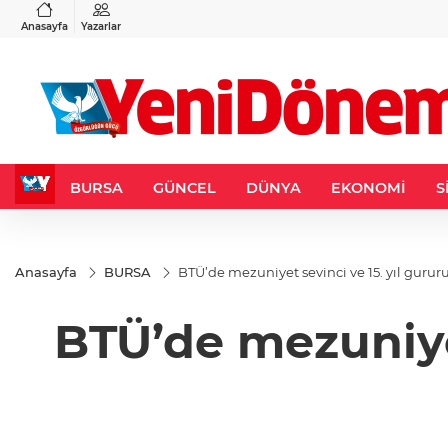
VND
GAU/TRY
3
%-0,22
0,0018
%0,27
6.580,39
%1,35
Anasayfa
Yazarlar
BURSA
GÜNCEL
DÜNYA
EKONOMİ
S
Anasayfa
BURSA
BTÜ’de mezuniyet sevinci ve 15. yıl gururu
BTÜ’de mezuniyet