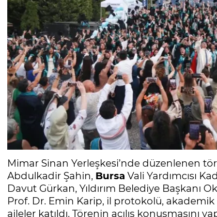
Mimar Sinan Yerleşkesi’nde düzenlenen tö
Abdulkadir Şahin,
Bursa
Vali Yardımcısı Kad
Davut Gürkan, Yıldırım Belediye Başkanı Ok
Prof. Dr. Emin Karip, il protokolü, akademik o
aileler katıldı. Törenin açılış konuşmasını y