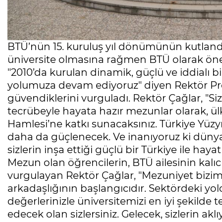
BTÜ’nün 15. kuruluş yıl dönümünün kutlandı
üniversite olmasına rağmen BTÜ olarak önemli
"2010’da kurulan dinamik, güçlü ve iddialı bir
yolumuza devam ediyoruz" diyen Rektör Pro
güvendiklerini vurguladı. Rektör Çağlar, "Siz
tecrübeyle hayata hazır mezunlar olarak, ül
Hamlesi’ne katkı sunacaksınız. Türkiye Yüzyılı
daha da güçlenecek. Ve inanıyoruz ki dünya
sizlerin inşa ettiği güçlü bir Türkiye ile haya
Mezun olan öğrencilerin, BTÜ ailesinin kalıcı
vurgulayan Rektör Çağlar, "Mezuniyet bizim i
arkadaşlığının başlangıcıdır. Sektördeki yo
değerlerinizle üniversitemizi en iyi şekilde 
edecek olan sizlersiniz. Gelecek, sizlerin aklı