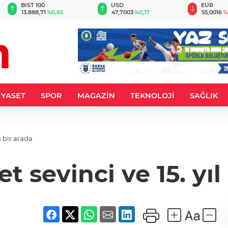
BIST 100
USD
EUR
13.888,71
%0,65
47,7003
%0,17
55,0016
%
İYASET
SPOR
MAGAZİN
TEKNOLOJİ
SAĞLIK
 bir arada
 sevinci ve 15. yıl