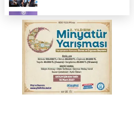
MSB: YAŞ kararları devletimize ve
milletimize hayırlı olsun
YENİ Parti Genel Başkanı Özel'den
Çerçeve Yasa yorumu
Serbest piyasada altın fiyatları...
Osmangazi’de iş arayanlara destek