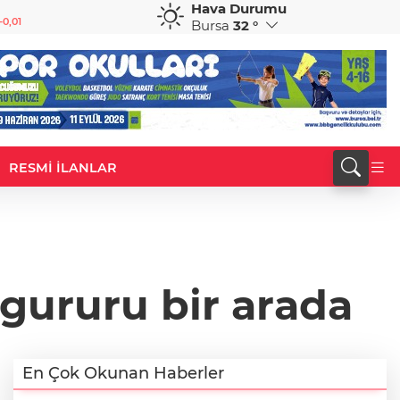
Hava Durumu
GBP
CHF
-0,01
64,1932
%0,05
58,7659
%0,34
Bursa
32 °
RESMİ İLANLAR
 gururu bir arada
En Çok Okunan Haberler