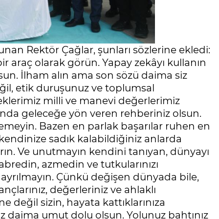
nan Rektör Çağlar, şunları sözlerine ekledi:
bir araç olarak görün. Yapay zekâyı kullanın
n. İlham alın ama son sözü daima siz
eğil, etik duruşunuz ve toplumsal
klerimiz milli ve manevi değerlerimiz
anda geleceğe yön veren rehberiniz olsun.
tlemeyin. Bazen en parlak başarılar ruhen en
kendinize sadık kalabildiğiniz anlarda
karın. Ve unutmayın kendini tanıyan, dünyayı
bredin, azmedin ve tutkularınızı
 ayrılmayın. Çünkü değişen dünyada bile,
çlarınız, değerleriniz ve ahlaklı
 değil sizin, hayata kattıklarınıza
iz daima umut dolu olsun. Yolunuz bahtınız