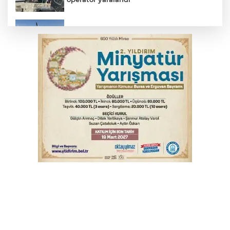
Babasını ziyarete giderken kazada
hayatını kaybetti
İnegöl'de orman yangını; Havadan ve
karadan müdahale başlatıldı
Bursa'da Mustafa Keser'den müzik ve
kahkaha dolu gece
Beyaz Saray ile Taylor Swift arasında telif
savaşı