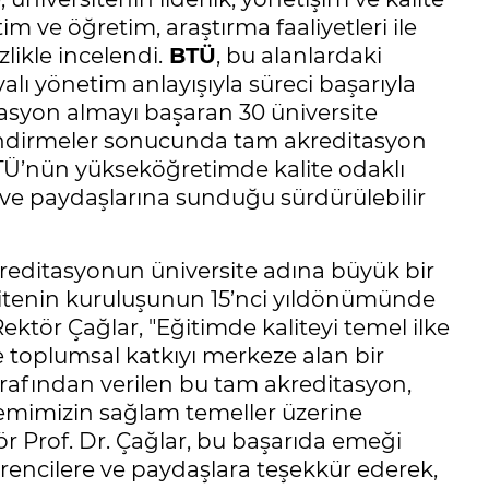
m ve öğretim, araştırma faaliyetleri ile
zlikle incelendi.
BTÜ
, bu alanlardaki
yalı yönetim anlayışıyla süreci başarıyla
itasyon almayı başaran 30 üniversite
lendirmeler sonucunda tam akreditasyon
 BTÜ’nün yükseköğretimde kalite odaklı
ve paydaşlarına sunduğu sürdürülebilir
kreditasyonun üniversite adına büyük bir
itenin kuruluşunun 15’nci yıldönümünde
tör Çağlar, "Eğitimde kaliteyi temel ilke
e toplumsal katkıyı merkeze alan bir
tarafından verilen bu tam akreditasyon,
temimizin sağlam temeller üzerine
r Prof. Dr. Çağlar, bu başarıda emeği
encilere ve paydaşlara teşekkür ederek,