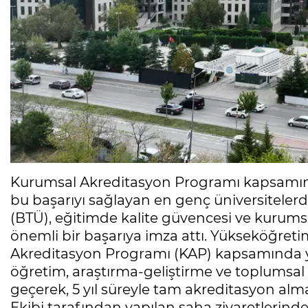
Kurumsal Akreditasyon Programı kapsamında
bu başarıyı sağlayan en genç üniversitelerd
(BTÜ), eğitimde kalite güvencesi ve kurumsal
önemli bir başarıya imza attı. Yükseköğret
Akreditasyon Programı (KAP) kapsamında y
öğretim, araştırma-geliştirme ve toplumsal k
geçerek, 5 yıl süreyle tam akreditasyon a
Ekibi tarafından yapılan saha ziyaretlerinde;