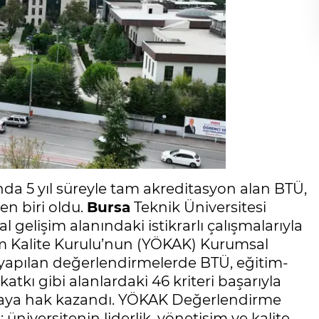
 5 yıl süreyle tam akreditasyon alan BTÜ,
en biri oldu.
Bursa
Teknik Üniversitesi
 gelişim alanındaki istikrarlı çalışmalarıyla
im Kalite Kurulu’nun (YÖKAK) Kurumsal
apılan değerlendirmelerde BTÜ, eğitim-
atkı gibi alanlardaki 46 kriteri başarıyla
lmaya hak kazandı. YÖKAK Değerlendirme
 üniversitenin liderlik, yönetişim ve kalite