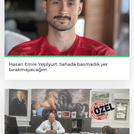
Hasan Emre Yeşilyurt: Sahada basmadık yer
bırakmayacağım