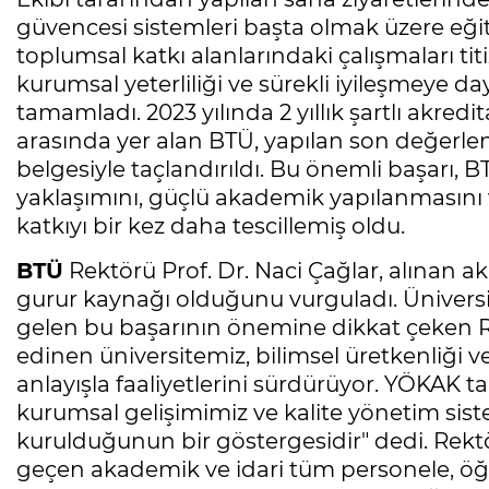
güvencesi sistemleri başta olmak üzere eğiti
toplumsal katkı alanlarındaki çalışmaları titi
kurumsal yeterliliği ve sürekli iyileşmeye da
tamamladı. 2023 yılında 2 yıllık şartlı akred
arasında yer alan BTÜ, yapılan son değer
belgesiyle taçlandırıldı. Bu önemli başarı,
yaklaşımını, güçlü akademik yapılanmasını 
katkıyı bir kez daha tescillemiş oldu.
BTÜ
Rektörü Prof. Dr. Naci Çağlar, alınan a
gurur kaynağı olduğunu vurguladı. Ünivers
gelen bu başarının önemine dikkat çeken Rek
edinen üniversitemiz, bilimsel üretkenliği v
anlayışla faaliyetlerini sürdürüyor. YÖKAK 
kurumsal gelişimimiz ve kalite yönetim sis
kurulduğunun bir göstergesidir" dedi. Rektö
geçen akademik ve idari tüm personele, öğr