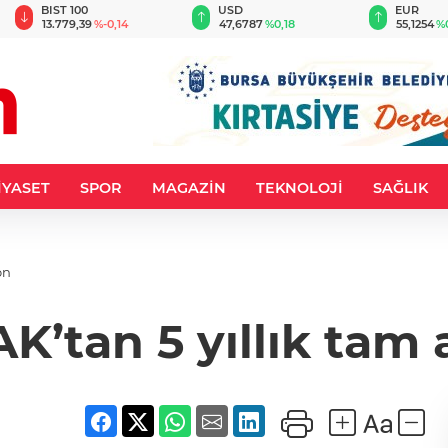
BIST 100
USD
EUR
13.779,39
%-0,14
47,6787
%0,18
55,1254
%
İYASET
SPOR
MAGAZİN
TEKNOLOJİ
SAĞLIK
on
’tan 5 yıllık tam