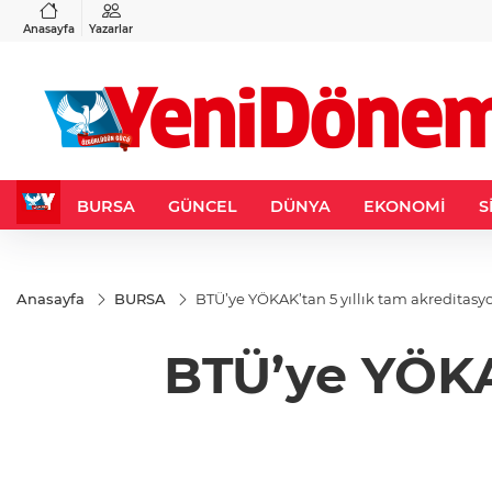
VND
GAU/TRY
3
%-0,22
0,0018
%0,32
6.660,55
%2,59
Anasayfa
Yazarlar
BURSA
GÜNCEL
DÜNYA
EKONOMİ
S
Anasayfa
BURSA
BTÜ’ye YÖKAK’tan 5 yıllık tam akreditasy
BTÜ’ye YÖKAK