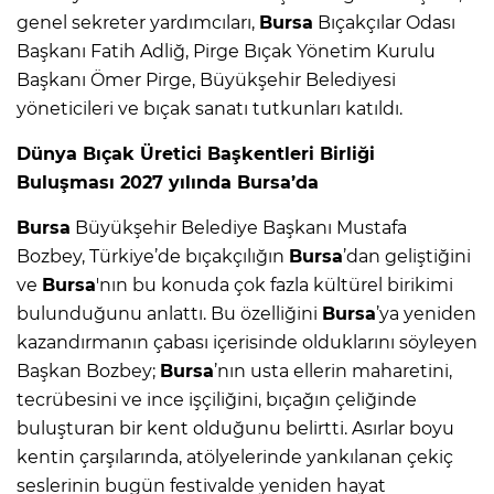
genel sekreter yardımcıları,
Bursa
Bıçakçılar Odası
Başkanı Fatih Adliğ, Pirge Bıçak Yönetim Kurulu
Başkanı Ömer Pirge, Büyükşehir Belediyesi
yöneticileri ve bıçak sanatı tutkunları katıldı.
Dünya Bıçak Üretici Başkentleri Birliği
Buluşması 2027 yılında Bursa’da
Bursa
Büyükşehir Belediye Başkanı Mustafa
Bozbey, Türkiye’de bıçakçılığın
Bursa
’dan geliştiğini
ve
Bursa
'nın bu konuda çok fazla kültürel birikimi
bulunduğunu anlattı. Bu özelliğini
Bursa
’ya yeniden
kazandırmanın çabası içerisinde olduklarını söyleyen
Başkan Bozbey;
Bursa
’nın usta ellerin maharetini,
tecrübesini ve ince işçiliğini, bıçağın çeliğinde
buluşturan bir kent olduğunu belirtti. Asırlar boyu
kentin çarşılarında, atölyelerinde yankılanan çekiç
seslerinin bugün festivalde yeniden hayat