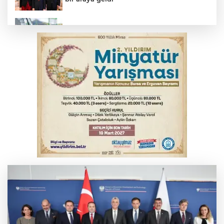
Benzine dev indirim! Pompaya fiyatlarına
yansıyacak mı?
YENİ Parti Genel Başkanı Özel'den
Çerçeve Yasa yorumu
Serbest piyasada döviz fiyatları
Serbest piyasada altın fiyatları...