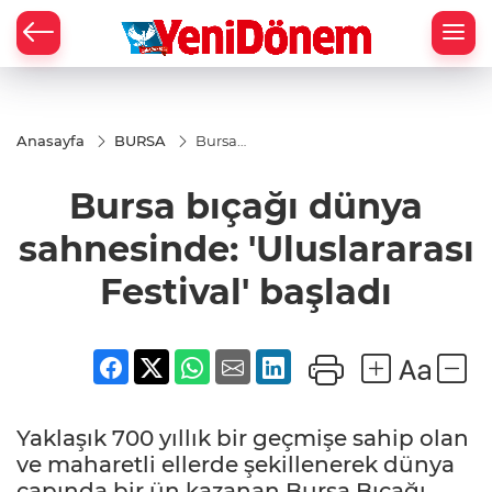
Zİ
Anasayfa
BURSA
Bursa
bıçağı
dünya
Bursa bıçağı dünya
sahnesinde:
'Uluslararası
Festival'
sahnesinde: 'Uluslararası
başladı
Festival' başladı
Yaklaşık 700 yıllık bir geçmişe sahip olan
ve maharetli ellerde şekillenerek dünya
çapında bir ün kazanan Bursa Bıçağı,