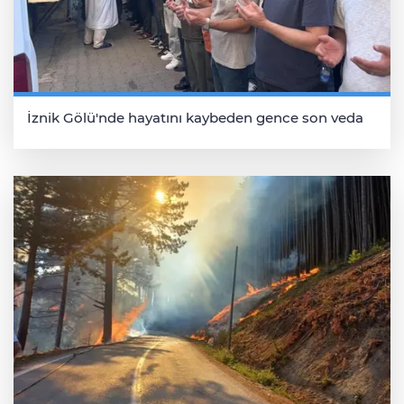
İznik Gölü'nde hayatını kaybeden gence son veda