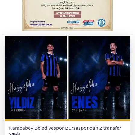
Bursa’da bugün hava nasıl olacak?
İnegöl'de orman yangını; Havadan ve
karadan müdahale başlatıldı
Karacabey Belediyespor Bursaspor'dan 2 transfer
yaptı