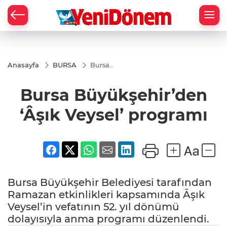
Zİ
Anasayfa
BURSA
Bursa
Büyükşehir’den
‘Âşık Veysel’
Bursa Büyükşehir’den
programı
‘Âşık Veysel’ programı
Bursa Büyükşehir Belediyesi tarafından
Ramazan etkinlikleri kapsamında Âşık
Veysel’in vefatının 52. yıl dönümü
dolayısıyla anma programı düzenlendi.