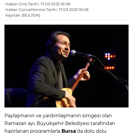
Haber Giriş Tarihi: 17.03.2025 16:06
Haber Güncellenme Tarihi: 17.03.2025 16:08
Kaynak: (BÜLTEN)
Paylaşmanın ve yardımlaşmanın simgesi olan
Ramazan ayı, Büyükşehir Belediyesi tarafından
hazırlanan programlarla
Bursa
’da dolu dolu