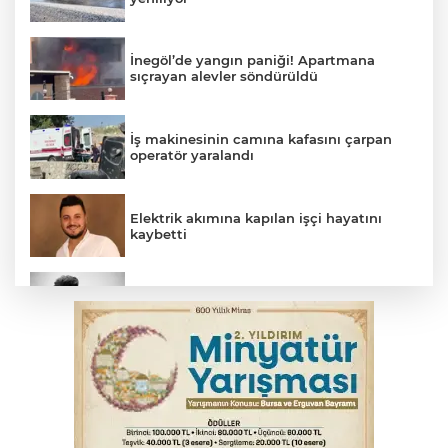
İnegöl’de yangın paniği! Apartmana
sıçrayan alevler söndürüldü
İş makinesinin camına kafasını çarpan
operatör yaralandı
Elektrik akımına kapılan işçi hayatını
kaybetti
Arabesk müziğin acı kaybı! Cansever
sevenlerini yasa boğdu
Babasını ziyarete giderken kazada
hayatını kaybetti